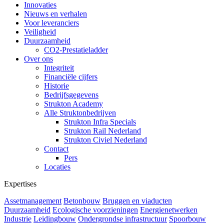
Innovaties
Nieuws en verhalen
Voor leveranciers
Veiligheid
Duurzaamheid
CO2-Prestatieladder
Over ons
Integriteit
Financiële cijfers
Historie
Bedrijfsgegevens
Strukton Academy
Alle Struktonbedrijven
Strukton Infra Specials
Strukton Rail Nederland
Strukton Civiel Nederland
Contact
Pers
Locaties
Expertises
Assetmanagement
Betonbouw
Bruggen en viaducten
Duurzaamheid
Ecologische voorzieningen
Energienetwerken
Industrie
Leidingbouw
Ondergrondse infrastructuur
Spoorbouw