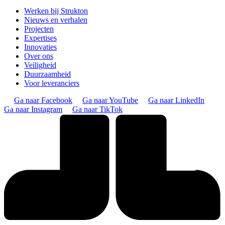
Werken bij Strukton
Nieuws en verhalen
Projecten
Expertises
Innovaties
Over ons
Veiligheid
Duurzaamheid
Voor leveranciers
Ga naar Facebook
Ga naar YouTube
Ga naar LinkedIn
Ga naar Instagram
Ga naar TikTok