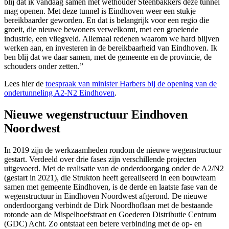
blij dat ik vandaag samen met wethouder Steenbakkers deze tunnel
mag openen. Met deze tunnel is Eindhoven weer een stukje
bereikbaarder geworden. En dat is belangrijk voor een regio die
groeit, die nieuwe bewoners verwelkomt, met een groeiende
industrie, een vliegveld. Allemaal redenen waarom we hard blijven
werken aan, en investeren in de bereikbaarheid van Eindhoven. Ik
ben blij dat we daar samen, met de gemeente en de provincie, de
schouders onder zetten.”
Lees hier de
toespraak van minister Harbers bij de opening van de
ondertunneling A2-N2 Eindhoven
.
Nieuwe wegenstructuur Eindhoven
Noordwest
In 2019 zijn de werkzaamheden rondom de nieuwe wegenstructuur
gestart. Verdeeld over drie fases zijn verschillende projecten
uitgevoerd. Met de realisatie van de onderdoorgang onder de A2/N2
(gestart in 2021), die Strukton heeft gerealiseerd in een bouwteam
samen met gemeente Eindhoven, is de derde en laatste fase van de
wegenstructuur in Eindhoven Noordwest afgerond. De nieuwe
onderdoorgang verbindt de Dirk Noordhoflaan met de bestaande
rotonde aan de Mispelhoefstraat en Goederen Distributie Centrum
(GDC) Acht. Zo ontstaat een betere verbinding met de op- en