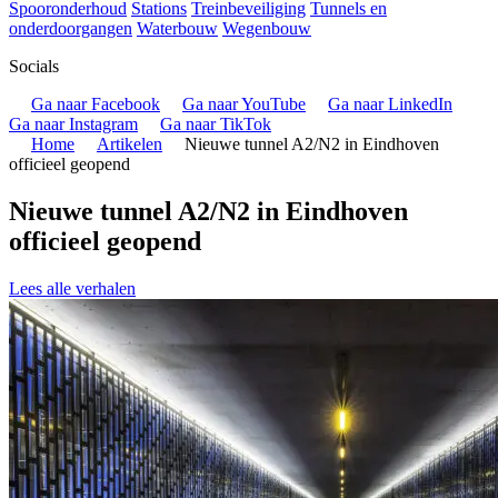
Spooronderhoud
Stations
Treinbeveiliging
Tunnels en
onderdoorgangen
Waterbouw
Wegenbouw
Socials
Ga naar Facebook
Ga naar YouTube
Ga naar LinkedIn
Ga naar Instagram
Ga naar TikTok
Home
Artikelen
Nieuwe tunnel A2/N2 in Eindhoven
officieel geopend
Nieuwe tunnel A2/N2 in Eindhoven
officieel geopend
Lees alle verhalen