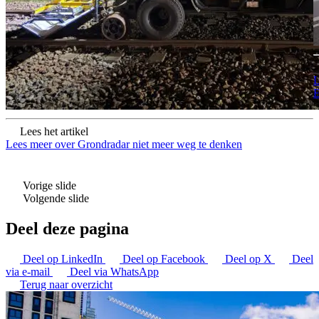
L
E
Lees het artikel
Lees meer over Grondradar niet meer weg te denken
Vorige slide
Volgende slide
Deel deze pagina
Deel op LinkedIn
Deel op Facebook
Deel op X
Deel
via e-mail
Deel via WhatsApp
Terug naar overzicht