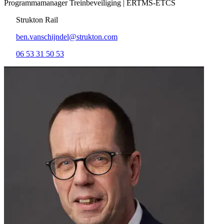
Programmamanager Treinbeveiliging | ERTMS-ETCS
Strukton Rail
ben.vanschijndel@strukton.com
06 53 31 50 53