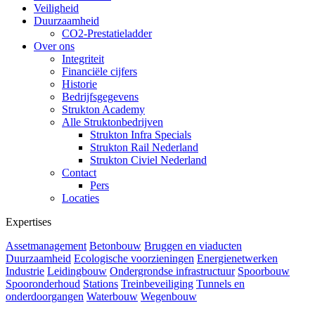
Veiligheid
Duurzaamheid
CO2-Prestatieladder
Over ons
Integriteit
Financiële cijfers
Historie
Bedrijfsgegevens
Strukton Academy
Alle Struktonbedrijven
Strukton Infra Specials
Strukton Rail Nederland
Strukton Civiel Nederland
Contact
Pers
Locaties
Expertises
Assetmanagement
Betonbouw
Bruggen en viaducten
Duurzaamheid
Ecologische voorzieningen
Energienetwerken
Industrie
Leidingbouw
Ondergrondse infrastructuur
Spoorbouw
Spooronderhoud
Stations
Treinbeveiliging
Tunnels en
onderdoorgangen
Waterbouw
Wegenbouw