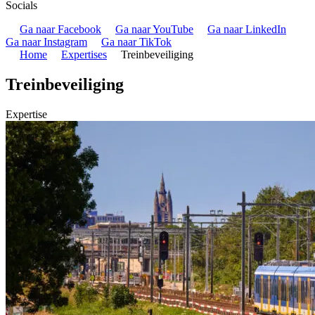
Socials
Ga naar Facebook
Ga naar YouTube
Ga naar LinkedIn
Ga naar Instagram
Ga naar TikTok
Home
Expertises
Treinbeveiliging
Treinbeveiliging
Expertise