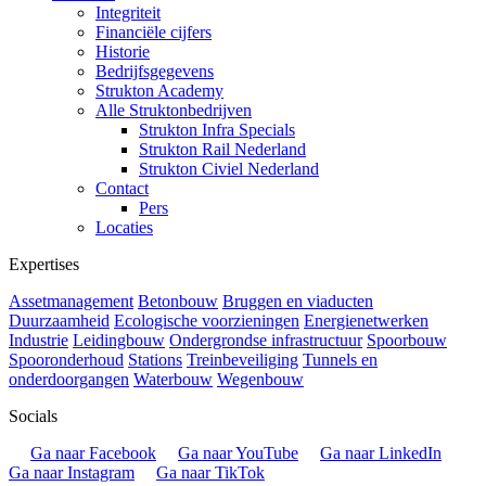
Integriteit
Financiële cijfers
Historie
Bedrijfsgegevens
Strukton Academy
Alle Struktonbedrijven
Strukton Infra Specials
Strukton Rail Nederland
Strukton Civiel Nederland
Contact
Pers
Locaties
Expertises
Assetmanagement
Betonbouw
Bruggen en viaducten
Duurzaamheid
Ecologische voorzieningen
Energienetwerken
Industrie
Leidingbouw
Ondergrondse infrastructuur
Spoorbouw
Spooronderhoud
Stations
Treinbeveiliging
Tunnels en
onderdoorgangen
Waterbouw
Wegenbouw
Socials
Ga naar Facebook
Ga naar YouTube
Ga naar LinkedIn
Ga naar Instagram
Ga naar TikTok