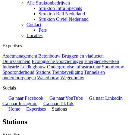
Alle Struktonbedrijven
Strukton Infra Specials
Strukton Rail Nederland
Strukton Civiel Nederland
Contact
Pers
Locaties
Expertises
Assetmanagement
Betonbouw
Bruggen en viaducten
Duurzaamheid
Ecologische voorzieningen
Energienetwerken
Industrie
Leidingbouw
Ondergrondse infrastructuur
Spoorbouw
Spooronderhoud
Stations
Treinbeveiliging
Tunnels en
onderdoorgangen
Waterbouw
Wegenbouw
Socials
Ga naar Facebook
Ga naar YouTube
Ga naar LinkedIn
Ga naar Instagram
Ga naar TikTok
Home
Expertises
Stations
Stations
Expertise