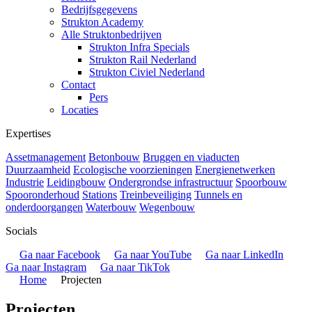
Bedrijfsgegevens
Strukton Academy
Alle Struktonbedrijven
Strukton Infra Specials
Strukton Rail Nederland
Strukton Civiel Nederland
Contact
Pers
Locaties
Expertises
Assetmanagement
Betonbouw
Bruggen en viaducten
Duurzaamheid
Ecologische voorzieningen
Energienetwerken
Industrie
Leidingbouw
Ondergrondse infrastructuur
Spoorbouw
Spooronderhoud
Stations
Treinbeveiliging
Tunnels en
onderdoorgangen
Waterbouw
Wegenbouw
Socials
Ga naar Facebook
Ga naar YouTube
Ga naar LinkedIn
Ga naar Instagram
Ga naar TikTok
Home
Projecten
Projecten