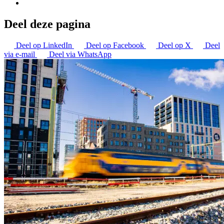
Deel deze pagina
Deel op LinkedIn
Deel op Facebook
Deel op X
Deel
via e-mail
Deel via WhatsApp