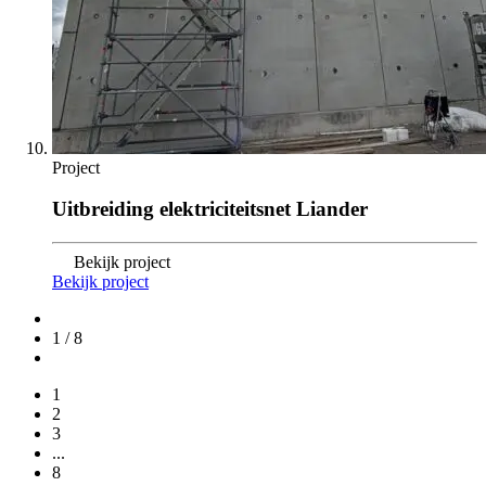
Project
Uitbreiding elektriciteitsnet Liander
Bekijk project
Bekijk project
1 / 8
1
2
3
...
8