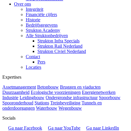
Over ons
Integriteit
Financiële cijfers
Historie
Bedrijfsgegevens
Strukton Academy
Alle Struktonbedrijven
Strukton Infra Specials
Strukton Rail Nederland
Strukton Civiel Nederland
Contact
Pers
Locaties
Expertises
Assetmanagement
Betonbouw
Bruggen en viaducten
Duurzaamheid
Ecologische voorzieningen
Energienetwerken
Industrie
Leidingbouw
Ondergrondse infrastructuur
Spoorbouw
Spooronderhoud
Stations
Treinbeveiliging
Tunnels en
onderdoorgangen
Waterbouw
Wegenbouw
Socials
Ga naar Facebook
Ga naar YouTube
Ga naar LinkedIn