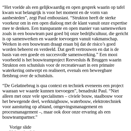
“Het voelde als een gelijkwaardig en open gesprek waarin op tafel
kwam wat belangrijk is voor het moment en de vorm van
aanbesteden”, zegt Paul enthousiast. “Strukton heeft de sterke
voorkeur om in een open dialoog met de klant vanuit onze expertise
mee te denken. Een transparante en open manier van samenwerken
zoals in een bouwteam past goed bij onze bedrijfscultuur, die gericht
is op samenwerken en waarde toevoegen vanuit vakmanschap.
Werken in een bouwteam draagt eraan bij dat de risico’s goed
worden beheerst en verdeeld. Dat geeft vertrouwen en dat is de
basis van een goede en succesvolle samenwerking.” Een mooi
voorbeeld is het bouwteamproject Reevesluis & Bruggen waarin
Strukton een schutsluis voor de recreatievaart in een primaire
waterkering ontwerpt en realiseert, evenals een beweegbare
fietsbrug over de schutsluis.
“De Gelatinebrug is qua context en techniek eveneens een project
waaraan we waarde kunnen toevoegen”, benadrukt Paul. “Niet
alleen met onze vele specialismes – civiele bouw, staalbouw voor
het bewegende deel, werktuigbouw, waterbouw, elektrotechniek
voor aansturing op afstand, omgevingsmanagement en
procesmanagement –, maar ook door onze ervaring als een
bouwteampartner.”
Vorige slide