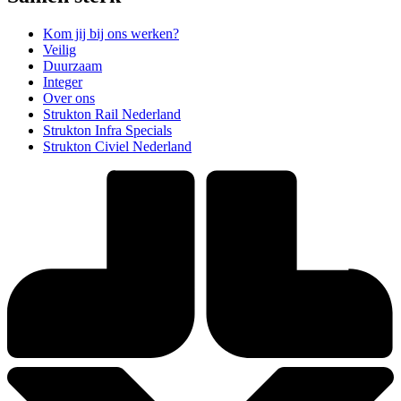
Kom jij bij ons werken?
Veilig
Duurzaam
Integer
Over ons
Strukton Rail Nederland
Strukton Infra Specials
Strukton Civiel Nederland