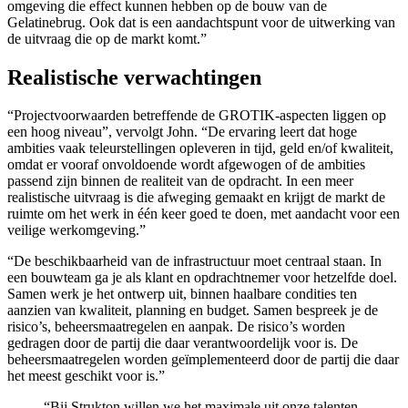
omgeving die effect kunnen hebben op de bouw van de
Gelatinebrug. Ook dat is een aandachtspunt voor de uitwerking van
de uitvraag die op de markt komt.”
Realistische verwachtingen
“Projectvoorwaarden betreffende de GROTIK-aspecten liggen op
een hoog niveau”, vervolgt John. “De ervaring leert dat hoge
ambities vaak teleurstellingen opleveren in tijd, geld en/of kwaliteit,
omdat er vooraf onvoldoende wordt afgewogen of de ambities
passend zijn binnen de realiteit van de opdracht. In een meer
realistische uitvraag is die afweging gemaakt en krijgt de markt de
ruimte om het werk in één keer goed te doen, met aandacht voor een
veilige werkomgeving.”
“De beschikbaarheid van de infrastructuur moet centraal staan. In
een bouwteam ga je als klant en opdrachtnemer voor hetzelfde doel.
Samen werk je het ontwerp uit, binnen haalbare condities ten
aanzien van kwaliteit, planning en budget. Samen bespreek je de
risico’s, beheersmaatregelen en aanpak. De risico’s worden
gedragen door de partij die daar verantwoordelijk voor is. De
beheersmaatregelen worden geïmplementeerd door de partij die daar
het meest geschikt voor is.”
“Bij Strukton willen we het maximale uit onze talenten