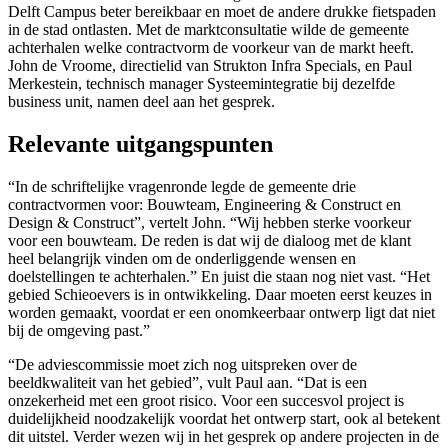
Delft Campus beter bereikbaar en moet de andere drukke fietspaden
in de stad ontlasten. Met de marktconsultatie wilde de gemeente
achterhalen welke contractvorm de voorkeur van de markt heeft.
John de Vroome, directielid van Strukton Infra Specials, en Paul
Merkestein, technisch manager Systeemintegratie bij dezelfde
business unit, namen deel aan het gesprek.
Relevante uitgangspunten
“In de schriftelijke vragenronde legde de gemeente drie
contractvormen voor: Bouwteam, Engineering & Construct en
Design & Construct”, vertelt John. “Wij hebben sterke voorkeur
voor een bouwteam. De reden is dat wij de dialoog met de klant
heel belangrijk vinden om de onderliggende wensen en
doelstellingen te achterhalen.” En juist die staan nog niet vast. “Het
gebied Schieoevers is in ontwikkeling. Daar moeten eerst keuzes in
worden gemaakt, voordat er een onomkeerbaar ontwerp ligt dat niet
bij de omgeving past.”
“De adviescommissie moet zich nog uitspreken over de
beeldkwaliteit van het gebied”, vult Paul aan. “Dat is een
onzekerheid met een groot risico. Voor een succesvol project is
duidelijkheid noodzakelijk voordat het ontwerp start, ook al betekent
dit uitstel. Verder wezen wij in het gesprek op andere projecten in de