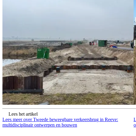
Lees het artikel
Lees meer over Tweede beweegbare verkeersbrug in Reeve:
L
multidisciplinair ontwerpen en bouwen
o