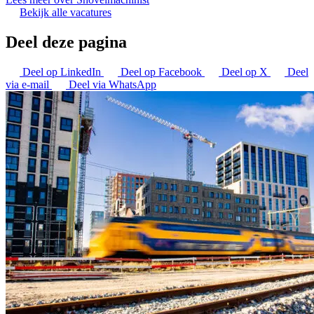
Bekijk alle vacatures
Deel deze pagina
Deel op LinkedIn
Deel op Facebook
Deel op X
Deel
via e-mail
Deel via WhatsApp