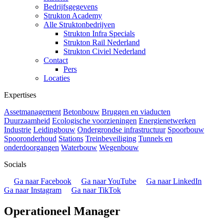
Bedrijfsgegevens
Strukton Academy
Alle Struktonbedrijven
Strukton Infra Specials
Strukton Rail Nederland
Strukton Civiel Nederland
Contact
Pers
Locaties
Expertises
Assetmanagement
Betonbouw
Bruggen en viaducten
Duurzaamheid
Ecologische voorzieningen
Energienetwerken
Industrie
Leidingbouw
Ondergrondse infrastructuur
Spoorbouw
Spooronderhoud
Stations
Treinbeveiliging
Tunnels en
onderdoorgangen
Waterbouw
Wegenbouw
Socials
Ga naar Facebook
Ga naar YouTube
Ga naar LinkedIn
Ga naar Instagram
Ga naar TikTok
Operationeel Manager