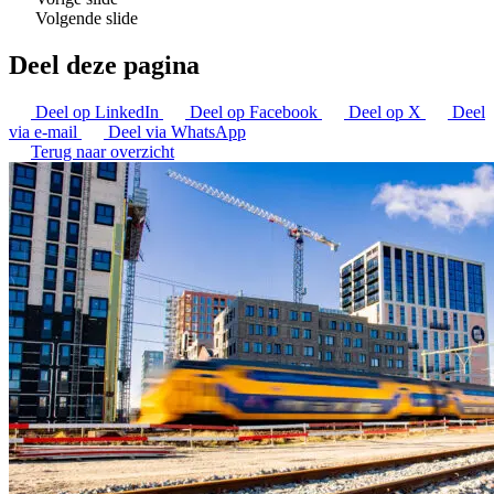
Volgende slide
Deel deze pagina
Deel op LinkedIn
Deel op Facebook
Deel op X
Deel
via e-mail
Deel via WhatsApp
Terug naar overzicht