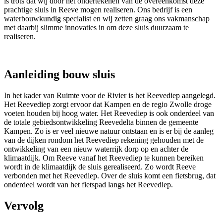
is trots dat wij door het ondertekenen van de overeenkomst deze
prachtige sluis in Reeve mogen realiseren. Ons bedrijf is een
waterbouwkundig specialist en wij zetten graag ons vakmanschap
met daarbij slimme innovaties in om deze sluis duurzaam te
realiseren.
Aanleiding bouw sluis
In het kader van Ruimte voor de Rivier is het Reevediep aangelegd.
Het Reevediep zorgt ervoor dat Kampen en de regio Zwolle droge
voeten houden bij hoog water. Het Reevediep is ook onderdeel van
de totale gebiedsontwikkeling Reevedelta binnen de gemeente
Kampen. Zo is er veel nieuwe natuur ontstaan en is er bij de aanleg
van de dijken rondom het Reevediep rekening gehouden met de
ontwikkeling van een nieuw waterrijk dorp op en achter de
klimaatdijk. Om Reeve vanaf het Reevediep te kunnen bereiken
wordt in de klimaatdijk de sluis gerealiseerd. Zo wordt Reeve
verbonden met het Reevediep. Over de sluis komt een fietsbrug, dat
onderdeel wordt van het fietspad langs het Reevediep.
Vervolg