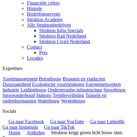
Financiële cijfers
Historie
Bedrijfsgegevens
Strukton Academy
Alle Struktonbedrijven
Strukton Infra Specials
Strukton Rail Nederland
Strukton Civiel Nederland
Contact
Pers
Locaties
Expertises
Assetmanagement
Betonbouw
Bruggen en viaducten
Duurzaamheid
Ecologische voorzieningen
Energienetwerken
Industrie
Leidingbouw
Ondergrondse infrastructuur
Spoorbouw
Spooronderhoud
Stations
Treinbeveiliging
Tunnels en
onderdoorgangen
Waterbouw
Wegenbouw
Socials
Ga naar Facebook
Ga naar YouTube
Ga naar LinkedIn
Ga naar Instagram
Ga naar TikTok
Home
Artikelen
Strukton krijgt groen licht bouw sluis