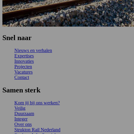
Snel naar
Nieuws en verhalen
Expertises
Innovaties
Projecten
Vacatures
Contact
Samen sterk
Kom jij bij ons werken?
Veilig
Duurzaam
Integer
Over ons
Strukton Rail Nederland