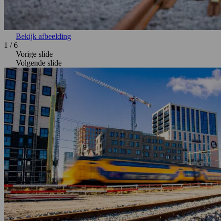
Bekijk afbeelding
1
/
6
Vorige slide
Volgende slide