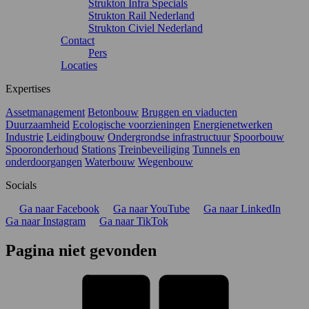
Strukton Infra Specials
Strukton Rail Nederland
Strukton Civiel Nederland
Contact
Pers
Locaties
Expertises
Assetmanagement
Betonbouw
Bruggen en viaducten
Duurzaamheid
Ecologische voorzieningen
Energienetwerken
Industrie
Leidingbouw
Ondergrondse infrastructuur
Spoorbouw
Spooronderhoud
Stations
Treinbeveiliging
Tunnels en
onderdoorgangen
Waterbouw
Wegenbouw
Socials
Ga naar Facebook
Ga naar YouTube
Ga naar LinkedIn
Ga naar Instagram
Ga naar TikTok
Pagina niet gevonden