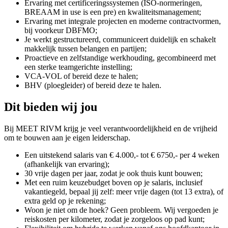
Ervaring met certificeringssystemen (ISO-normeringen,
BREAAM in use is een pre) en kwaliteitsmanagement;
Ervaring met integrale projecten en moderne contractvormen,
bij voorkeur DBFMO;
Je werkt gestructureerd, communiceert duidelijk en schakelt
makkelijk tussen belangen en partijen;
Proactieve en zelfstandige werkhouding, gecombineerd met
een sterke teamgerichte instelling;
VCA‑VOL of bereid deze te halen;
BHV (ploegleider) of bereid deze te halen.
Dit bieden wij jou
Bij MEET RIVM krijg je veel verantwoordelijkheid en de vrijheid
om te bouwen aan je eigen leiderschap.
Een uitstekend salaris van € 4.000,- tot € 6750,- per 4 weken
(afhankelijk van ervaring);
30 vrije dagen per jaar, zodat je ook thuis kunt bouwen;
Met een ruim keuzebudget boven op je salaris, inclusief
vakantiegeld, bepaal jij zelf: meer vrije dagen (tot 13 extra), of
extra geld op je rekening;
Woon je niet om de hoek? Geen probleem. Wij vergoeden je
reiskosten per kilometer, zodat je zorgeloos op pad kunt;