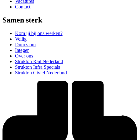
Vacatures
Contact
Samen sterk
Kom jij bij ons werken?
Veilig
Duurzaam
Integer
Over ons
Strukton Rail Nederland
Strukton Infra Specials
Strukton Civiel Nederland