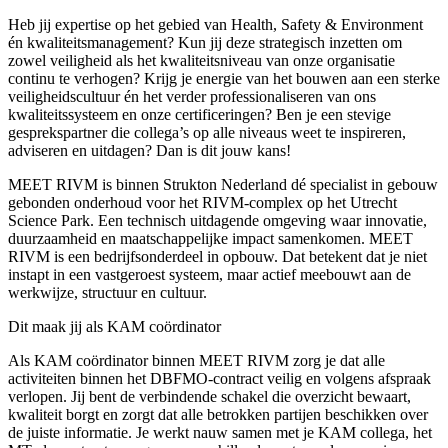
Heb jij expertise op het gebied van Health, Safety & Environment
én kwaliteitsmanagement? Kun jij deze strategisch inzetten om
zowel veiligheid als het kwaliteitsniveau van onze organisatie
continu te verhogen? Krijg je energie van het bouwen aan een sterke
veiligheidscultuur én het verder professionaliseren van ons
kwaliteitssysteem en onze certificeringen? Ben je een stevige
gesprekspartner die collega’s op alle niveaus weet te inspireren,
adviseren en uitdagen? Dan is dit jouw kans!
MEET RIVM is binnen Strukton Nederland dé specialist in gebouw
gebonden onderhoud voor het RIVM‑complex op het Utrecht
Science Park. Een technisch uitdagende omgeving waar innovatie,
duurzaamheid en maatschappelijke impact samenkomen. MEET
RIVM is een bedrijfsonderdeel in opbouw. Dat betekent dat je niet
instapt in een vastgeroest systeem, maar actief meebouwt aan de
werkwijze, structuur en cultuur.
Dit maak jij als KAM coördinator
Als KAM coördinator binnen MEET RIVM zorg je dat alle
activiteiten binnen het DBFMO‑contract veilig en volgens afspraak
verlopen. Jij bent de verbindende schakel die overzicht bewaart,
kwaliteit borgt en zorgt dat alle betrokken partijen beschikken over
de juiste informatie. Je werkt nauw samen met je KAM collega, het