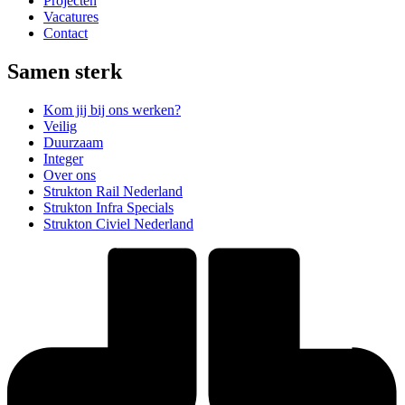
Projecten
Vacatures
Contact
Samen sterk
Kom jij bij ons werken?
Veilig
Duurzaam
Integer
Over ons
Strukton Rail Nederland
Strukton Infra Specials
Strukton Civiel Nederland