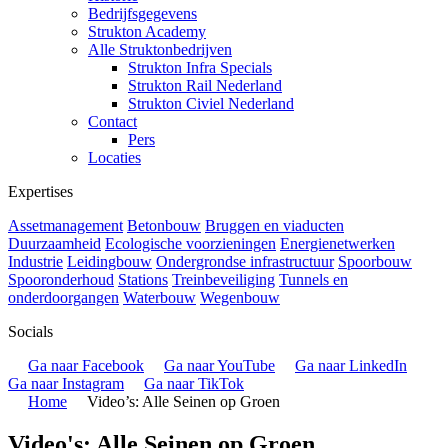
Bedrijfsgegevens
Strukton Academy
Alle Struktonbedrijven
Strukton Infra Specials
Strukton Rail Nederland
Strukton Civiel Nederland
Contact
Pers
Locaties
Expertises
Assetmanagement
Betonbouw
Bruggen en viaducten
Duurzaamheid
Ecologische voorzieningen
Energienetwerken
Industrie
Leidingbouw
Ondergrondse infrastructuur
Spoorbouw
Spooronderhoud
Stations
Treinbeveiliging
Tunnels en
onderdoorgangen
Waterbouw
Wegenbouw
Socials
Ga naar Facebook
Ga naar YouTube
Ga naar LinkedIn
Ga naar Instagram
Ga naar TikTok
Home
Video’s: Alle Seinen op Groen
Video's: Alle Seinen op Groen