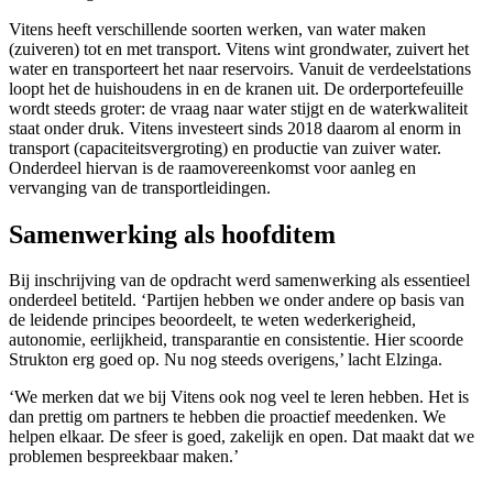
Vitens heeft verschillende soorten werken, van water maken
(zuiveren) tot en met transport. Vitens wint grondwater, zuivert het
water en transporteert het naar reservoirs. Vanuit de verdeelstations
loopt het de huishoudens in en de kranen uit. De orderportefeuille
wordt steeds groter: de vraag naar water stijgt en de waterkwaliteit
staat onder druk. Vitens investeert sinds 2018 daarom al enorm in
transport (capaciteitsvergroting) en productie van zuiver water.
Onderdeel hiervan is de raamovereenkomst voor aanleg en
vervanging van de transportleidingen.
Samenwerking als hoofditem
Bij inschrijving van de opdracht werd samenwerking als essentieel
onderdeel betiteld. ‘Partijen hebben we onder andere op basis van
de leidende principes beoordeelt, te weten wederkerigheid,
autonomie, eerlijkheid, transparantie en consistentie. Hier scoorde
Strukton erg goed op. Nu nog steeds overigens,’ lacht Elzinga.
‘We merken dat we bij Vitens ook nog veel te leren hebben. Het is
dan prettig om partners te hebben die proactief meedenken. We
helpen elkaar. De sfeer is goed, zakelijk en open. Dat maakt dat we
problemen bespreekbaar maken.’