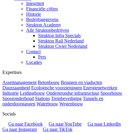
Integriteit
Financiële cijfers
Historie
Bedrijfsgegevens
Strukton Academy
Alle Struktonbedrijven
Strukton Infra Specials
Strukton Rail Nederland
Strukton Civiel Nederland
Contact
Pers
Locaties
Expertises
Assetmanagement
Betonbouw
Bruggen en viaducten
Duurzaamheid
Ecologische voorzieningen
Energienetwerken
Industrie
Leidingbouw
Ondergrondse infrastructuur
Spoorbouw
Spooronderhoud
Stations
Treinbeveiliging
Tunnels en
onderdoorgangen
Waterbouw
Wegenbouw
Socials
Ga naar Facebook
Ga naar YouTube
Ga naar LinkedIn
Ga naar Instagram
Ga naar TikTok