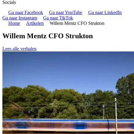
Socials
Ga naar Facebook
Ga naar YouTube
Ga naar LinkedIn
Ga naar Instagram
Ga naar TikTok
Home
Artikelen
Willem Mentz CFO Strukton
Willem Mentz CFO Strukton
Lees alle verhalen