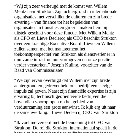
“Wij zijn zeer verheugd met de komst van Willem
Mentz naar Strukton. Zijn achtergrond in internationale
organisaties met verschillende culturen en zijn brede
ervaring – van finance tot het begeleiden van
organisaties in transities en groei – maken hem bij
uitstek geschikt voor deze functie. Met Willem Mentz
als CFO en Lieve Declercq als CEO beschikt Strukton
over een krachtige Executive Board. Lieve en Willem
zullen samen met het management het
toekomstperspectief van Strukton als dienstverlener in
duurzame infrastructuur vormgeven en onze positie
verder versterken.”
Joseph Kuling, voorzitter van de
Raad van Commissarissen
“We zijn ervan overtuigd dat Willem met zijn brede
achtergrond en gedrevenheid ons bedrijf een stevige
impuls zal geven. Naast zijn financiële expertise is zijn
ervaring bij technisch georiënteerde bedrijven die
bovendien vooroplopen op het gebied van
verduurzaming een grote aanwinst. Ik kijk erg uit naar
de samenwerking.”
Lieve Declercq, CEO van Strukton
“Ik voel me vereerd met de benoeming tot CFO van
Strukton. De rol die Strukton internationaal speelt in de