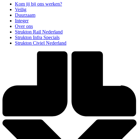
Kom jij bij ons werken?
Veilig
Duurzaam
Integer
Over ons
Strukton Rail Nederland
Strukton Infra Specials
Strukton Civiel Nederland