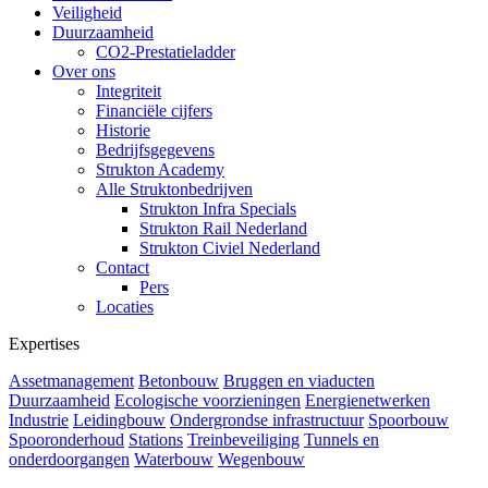
Veiligheid
Duurzaamheid
CO2-Prestatieladder
Over ons
Integriteit
Financiële cijfers
Historie
Bedrijfsgegevens
Strukton Academy
Alle Struktonbedrijven
Strukton Infra Specials
Strukton Rail Nederland
Strukton Civiel Nederland
Contact
Pers
Locaties
Expertises
Assetmanagement
Betonbouw
Bruggen en viaducten
Duurzaamheid
Ecologische voorzieningen
Energienetwerken
Industrie
Leidingbouw
Ondergrondse infrastructuur
Spoorbouw
Spooronderhoud
Stations
Treinbeveiliging
Tunnels en
onderdoorgangen
Waterbouw
Wegenbouw