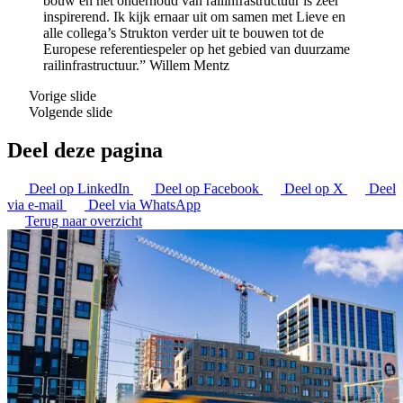
bouw en het onderhoud van railinfrastructuur is zeer
inspirerend. Ik kijk ernaar uit om samen met Lieve en
alle collega’s Strukton verder uit te bouwen tot de
Europese referentiespeler op het gebied van duurzame
railinfrastructuur.”
Willem Mentz
Vorige slide
Volgende slide
Deel deze pagina
Deel op LinkedIn
Deel op Facebook
Deel op X
Deel
via e-mail
Deel via WhatsApp
Terug naar overzicht