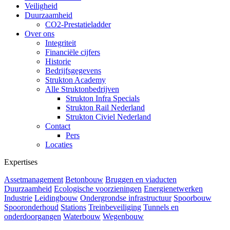
Veiligheid
Duurzaamheid
CO2-Prestatieladder
Over ons
Integriteit
Financiële cijfers
Historie
Bedrijfsgegevens
Strukton Academy
Alle Struktonbedrijven
Strukton Infra Specials
Strukton Rail Nederland
Strukton Civiel Nederland
Contact
Pers
Locaties
Expertises
Assetmanagement
Betonbouw
Bruggen en viaducten
Duurzaamheid
Ecologische voorzieningen
Energienetwerken
Industrie
Leidingbouw
Ondergrondse infrastructuur
Spoorbouw
Spooronderhoud
Stations
Treinbeveiliging
Tunnels en
onderdoorgangen
Waterbouw
Wegenbouw