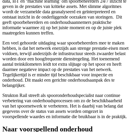
data, IoT en ‘machine learning’ om spoorbeheerders 24/7 inzicht te
geven in de prestaties van kritieke assets. Met slimme algoritmes
wordt de verzamelde data geanalyseerd en geïnterpreteerd en
ontstaat inzicht in de onderliggende oorzaken van storingen. Dit
geeft spoorbeheerders en onderhoudsaannemers praktische
informatie waarmee zij op het juiste moment en op de juiste plek
maatregelen kunnen treffen.
Een veel gehoorde uitdaging waar spoorbeheerders mee te maken
hebben, is dat het netwerk enerzijds aan strenge prestatie-eisen moet
voldoen, terwijl anderzijds de infrastructuur steeds zwaarder belast
worden door een hoogfrequente dienstregeling. Het toenemend
aantal treinkilometers leidt tot extra slijtage op het spoor en heeft
daarmee negatieve impact op de prestaties van het netwerk.
Tegelijkertijd is er minder tijd beschikbaar voor inspectie en
onderhoud. Dit maakt een gerichte onderhoudsaanpak des te
belangrijker.
Strukton Rail streeft als spooronderhoudspecialist naar continue
verbetering van onderhoudsprocessen om zo de beschikbaarheid
van het spoornetwerk te verbeteren. Het is daarbij van belang dat
gegevens over de status van assets worden omgezet in
voorspellende waardes en informatie die bruikbaar is in de praktijk.
Naar voorspellend onderhoud