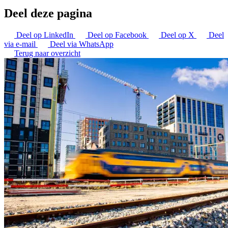
Deel deze pagina
Deel op LinkedIn
Deel op Facebook
Deel op X
Deel
via e-mail
Deel via WhatsApp
Terug naar overzicht