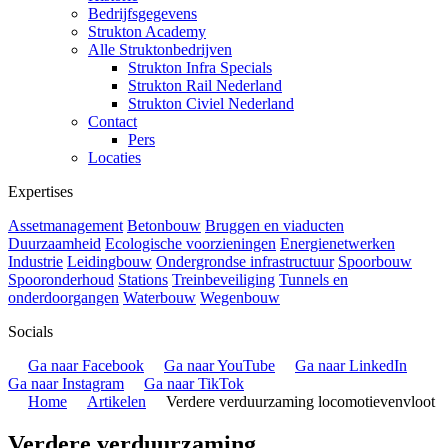
Bedrijfsgegevens
Strukton Academy
Alle Struktonbedrijven
Strukton Infra Specials
Strukton Rail Nederland
Strukton Civiel Nederland
Contact
Pers
Locaties
Expertises
Assetmanagement
Betonbouw
Bruggen en viaducten
Duurzaamheid
Ecologische voorzieningen
Energienetwerken
Industrie
Leidingbouw
Ondergrondse infrastructuur
Spoorbouw
Spooronderhoud
Stations
Treinbeveiliging
Tunnels en
onderdoorgangen
Waterbouw
Wegenbouw
Socials
Ga naar Facebook
Ga naar YouTube
Ga naar LinkedIn
Ga naar Instagram
Ga naar TikTok
Home
Artikelen
Verdere verduurzaming locomotievenvloot
Verdere verduurzaming