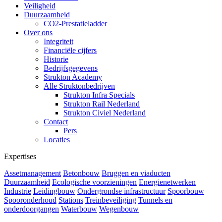
Veiligheid
Duurzaamheid
CO2-Prestatieladder
Over ons
Integriteit
Financiële cijfers
Historie
Bedrijfsgegevens
Strukton Academy
Alle Struktonbedrijven
Strukton Infra Specials
Strukton Rail Nederland
Strukton Civiel Nederland
Contact
Pers
Locaties
Expertises
Assetmanagement
Betonbouw
Bruggen en viaducten
Duurzaamheid
Ecologische voorzieningen
Energienetwerken
Industrie
Leidingbouw
Ondergrondse infrastructuur
Spoorbouw
Spooronderhoud
Stations
Treinbeveiliging
Tunnels en
onderdoorgangen
Waterbouw
Wegenbouw