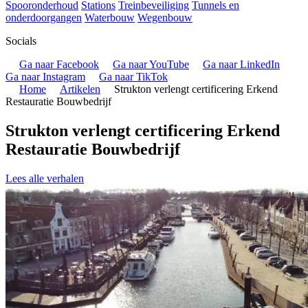
Spooronderhoud
Stations
Treinbeveiliging
Tunnels en
onderdoorgangen
Waterbouw
Wegenbouw
Socials
Ga naar Facebook
Ga naar YouTube
Ga naar LinkedIn
Ga naar Instagram
Ga naar TikTok
Home
Artikelen
Strukton verlengt certificering Erkend
Restauratie Bouwbedrijf
Strukton verlengt certificering Erkend
Restauratie Bouwbedrijf
Lees alle verhalen