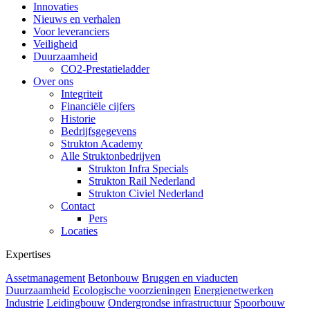
Innovaties
Nieuws en verhalen
Voor leveranciers
Veiligheid
Duurzaamheid
CO2-Prestatieladder
Over ons
Integriteit
Financiële cijfers
Historie
Bedrijfsgegevens
Strukton Academy
Alle Struktonbedrijven
Strukton Infra Specials
Strukton Rail Nederland
Strukton Civiel Nederland
Contact
Pers
Locaties
Expertises
Assetmanagement
Betonbouw
Bruggen en viaducten
Duurzaamheid
Ecologische voorzieningen
Energienetwerken
Industrie
Leidingbouw
Ondergrondse infrastructuur
Spoorbouw