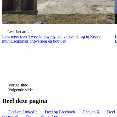
Lees het artikel
Lees meer over Tweede beweegbare verkeersbrug in Reeve:
L
multidisciplinair ontwerpen en bouwen
B
Vorige slide
Volgende slide
Deel deze pagina
Deel op LinkedIn
Deel op Facebook
Deel op X
Deel
via e-mail
Deel via WhatsApp