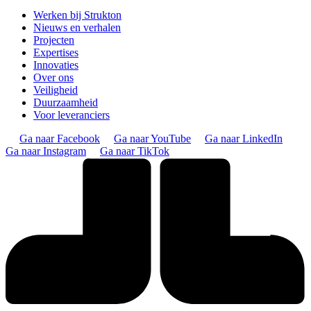
Werken bij Strukton
Nieuws en verhalen
Projecten
Expertises
Innovaties
Over ons
Veiligheid
Duurzaamheid
Voor leveranciers
Ga naar Facebook
Ga naar YouTube
Ga naar LinkedIn
Ga naar Instagram
Ga naar TikTok