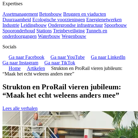
Expertises
Assetmanagement
Betonbouw
Bruggen en viaducten
Duurzaamheid
Ecologische voorzieningen
Energienetwerken
Industrie
Leidingbouw
Ondergrondse infrastructuur
Spoorbouw
Spooronderhoud
Stations
Treinbeveiliging
Tunnels en
onderdoorgangen
Waterbouw
Wegenbouw
Socials
Ga naar Facebook
Ga naar YouTube
Ga naar LinkedIn
Ga naar Instagram
Ga naar TikTok
Home
Artikelen
Strukton en ProRail vieren jubileum:
“Maak het echt weleens anders mee”
Strukton en ProRail vieren jubileum:
“Maak het echt weleens anders mee”
Lees alle verhalen