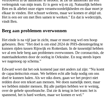
vertrouwen in de aannemer te hebben. Ik zie de aannemer als een
verlengstuk van mijn team. Er is geen wij en zij. Natuurlijk hebben
Ben en ik allebei onze eigen verantwoordelijkheden en daar moet je
elkaar in vinden. Het schuurt weleens, maar we komen er altijd uit.
Het is een eer om met Ben samen te werken.” En dat is wederzijds,
vindt Ben.
Berg aan problemen overwonnen
Het einde is na vijf jaar in zicht, maar er moet nog wel een hoop
gebeuren. Ben: “Het doel is om eind 2024 de PHS-dienstregeling te
kunnen rijden tussen Rijswijk en Rotterdam. In de tussentijd hebben
we al een hele berg aan problemen overwonnen. De coronacrisis, de
materiaaltekorten door de oorlog in Oekraïne. En nog steeds lopen
we nagenoeg op schema.”
Edward weet dat het ook komend jaar niet anders zal zijn: “Nu komt
de capaciteitscrisis eraan. We hebben echt alle hulp nodig om ons
doel te kunnen halen. Als we niks doen, gaan we het project niet
redden door een tekort aan mensen. We doen namelijk meer, maar
we hebben minder mensen. Bij alle partijen hebben we te weinig,
over de gehele spoorbranche. Dat zie ik terug in het team: het is
spannend, het is hard werken, maar we komen er wel.”