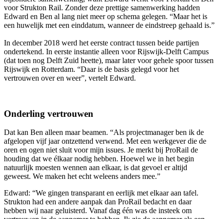
voor Strukton Rail. Zonder deze prettige samenwerking hadden
Edward en Ben al lang niet meer op schema gelegen. “Maar het is
een huwelijk met een einddatum, wanneer de eindstreep gehaald is.”
In december 2018 werd het eerste contract tussen beide partijen
ondertekend. In eerste instantie alleen voor Rijswijk-Delft Campus
(dat toen nog Delft Zuid heette), maar later voor gehele spoor tussen
Rijswijk en Rotterdam. “Daar is de basis gelegd voor het
vertrouwen over en weer”, vertelt Edward.
Onderling vertrouwen
Dat kan Ben alleen maar beamen. “Als projectmanager ben ik de
afgelopen vijf jaar ontzettend verwend. Met een werkgever die de
oren en ogen niet sluit voor mijn issues. Je merkt bij ProRail de
houding dat we élkaar nodig hebben. Hoewel we in het begin
natuurlijk moesten wennen aan elkaar, is dat gevoel er altijd
geweest. We maken het echt weleens anders mee.”
Edward: “We gingen transparant en eerlijk met elkaar aan tafel.
Strukton had een andere aanpak dan ProRail bedacht en daar
hebben wij naar geluisterd. Vanaf dag één was de insteek om