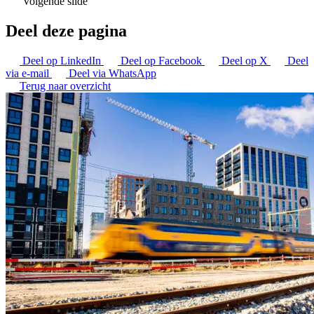
Volgende slide
Deel deze pagina
Deel op LinkedIn
Deel op Facebook
Deel op X
Deel
via e-mail
Deel via WhatsApp
Terug naar overzicht