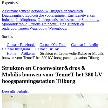
Expertises
Assetmanagement
Betonbouw
Bruggen en viaducten
Duurzaamheid
Ecologische voorzieningen
Energienetwerken
Industrie
Leidingbouw
Ondergrondse infrastructuur
Spoorbouw
Spooronderhoud
Stations
Treinbeveiliging
Tunnels en
onderdoorgangen
Waterbouw
Wegenbouw
Socials
Ga naar Facebook
Ga naar YouTube
Ga naar LinkedIn
Ga naar Instagram
Ga naar TikTok
Home
Artikelen
Strukton en Croonwolter&dros & Mobilis
bouwen voor TenneT het 380 kV hoogspanningsstation Tilburg
Strukton en Croonwolter&dros &
Mobilis bouwen voor TenneT het 380 kV
hoogspanningsstation Tilburg
Lees alle verhalen