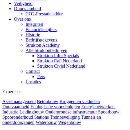
Veiligheid
Duurzaamheid
CO2-Prestatieladder
Over ons
Integriteit
Financiële cijfers
Historie
Bedrijfsgegevens
Strukton Academy
Alle Struktonbedrijven
Strukton Infra Specials
Strukton Rail Nederland
Strukton Civiel Nederland
Contact
Pers
Locaties
Expertises
Assetmanagement
Betonbouw
Bruggen en viaducten
Duurzaamheid
Ecologische voorzieningen
Energienetwerken
Industrie
Leidingbouw
Ondergrondse infrastructuur
Spoorbouw
Spooronderhoud
Stations
Treinbeveiliging
Tunnels en
onderdoorgangen
Waterbouw
Wegenbouw