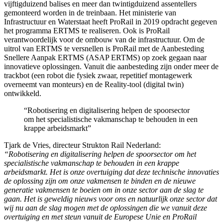
vijftigduizend balises en meer dan twintigduizend assentellers
gemonteerd worden in de treinbaan. Het ministerie van
Infrastructuur en Waterstaat heeft ProRail in 2019 opdracht gegeven
het programma ERTMS te realiseren. Ook is ProRail
verantwoordelijk voor de ombouw van de infrastructuur. Om de
uitrol van ERTMS te versnellen is ProRail met de Aanbesteding
Snellere Aanpak ERTMS (ASAP ERTMS) op zoek gegaan naar
innovatieve oplossingen. Vanuit die aanbesteding zijn onder meer de
trackbot (een robot die fysiek zwaar, repetitief montagewerk
overneemt van monteurs) en de Reality-tool (digital twin)
ontwikkeld.
“Robotisering en digitalisering helpen de spoorsector
om het specialistische vakmanschap te behouden in een
krappe arbeidsmarkt”
Tjark de Vries, directeur Strukton Rail Nederland:
“Robotisering en digitalisering helpen de spoorsector om het
specialistische vakmanschap te behouden in een krappe
arbeidsmarkt. Het is onze overtuiging dat deze technische innovaties
de oplossing zijn om onze vakmensen te binden en de nieuwe
generatie vakmensen te boeien om in onze sector aan de slag te
gaan. Het is geweldig nieuws voor ons en natuurlijk onze sector dat
wij nu aan de slag mogen met de oplossingen die we vanuit deze
overtuiging en met steun vanuit de Europese Unie en ProRail