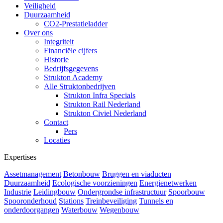
Veiligheid
Duurzaamheid
CO2-Prestatieladder
Over ons
Integriteit
Financiële cijfers
Historie
Bedrijfsgegevens
Strukton Academy
Alle Struktonbedrijven
Strukton Infra Specials
Strukton Rail Nederland
Strukton Civiel Nederland
Contact
Pers
Locaties
Expertises
Assetmanagement
Betonbouw
Bruggen en viaducten
Duurzaamheid
Ecologische voorzieningen
Energienetwerken
Industrie
Leidingbouw
Ondergrondse infrastructuur
Spoorbouw
Spooronderhoud
Stations
Treinbeveiliging
Tunnels en
onderdoorgangen
Waterbouw
Wegenbouw