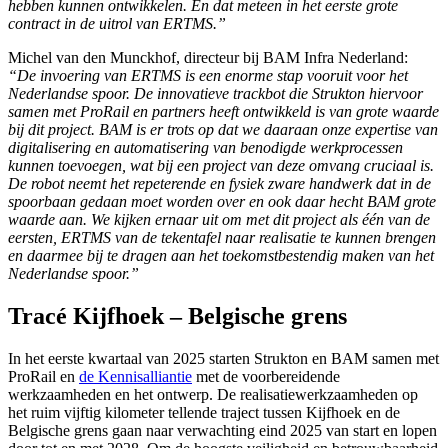
hebben kunnen ontwikkelen. En dat meteen in het eerste grote
contract in de uitrol van ERTMS.”
Michel van den Munckhof, directeur bij BAM Infra Nederland:
“De invoering van ERTMS is een enorme stap vooruit voor het
Nederlandse spoor. De innovatieve trackbot die Strukton hiervoor
samen met ProRail en partners heeft ontwikkeld is van grote waarde
bij dit project. BAM is er trots op dat we daaraan onze expertise van
digitalisering en automatisering van benodigde werkprocessen
kunnen toevoegen, wat bij een project van deze omvang cruciaal is.
De robot neemt het repeterende en fysiek zware handwerk dat in de
spoorbaan gedaan moet worden over en ook daar hecht BAM grote
waarde aan. We kijken ernaar uit om met dit project als één van de
eersten, ERTMS van de tekentafel naar realisatie te kunnen brengen
en daarmee bij te dragen aan het toekomstbestendig maken van het
Nederlandse spoor.”
Tracé Kijfhoek – Belgische grens
In het eerste kwartaal van 2025 starten Strukton en BAM samen met
ProRail en
de Kennisalliantie
met de voorbereidende
werkzaamheden en het ontwerp. De realisatiewerkzaamheden op
het ruim vijftig kilometer tellende traject tussen Kijfhoek en de
Belgische grens gaan naar verwachting eind 2025 van start en lopen