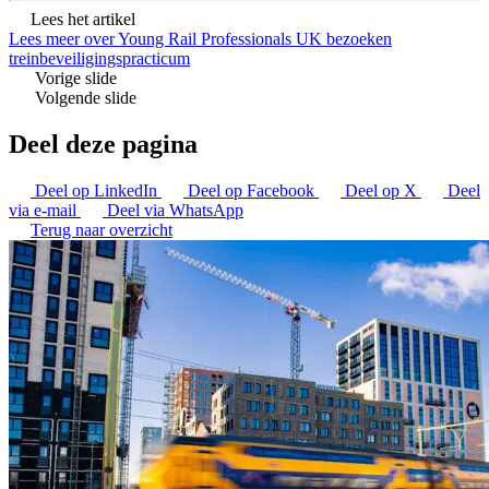
Lees het artikel
Lees meer over Young Rail Professionals UK bezoeken
treinbeveiligingspracticum
Vorige slide
Volgende slide
Deel deze pagina
Deel op LinkedIn
Deel op Facebook
Deel op X
Deel
via e-mail
Deel via WhatsApp
Terug naar overzicht