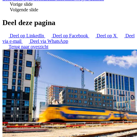
Vorige slide
Volgende slide
Deel deze pagina
Deel op LinkedIn
Deel op Facebook
Deel op X
Deel
via e-mail
Deel via WhatsApp
Terug naar overzicht