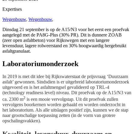
Expertises
Wegenbouw
,
Wegenbouw
,
Dinsdag 21 september is op de A15/N3 voor het eerst een proefvak
aangelegd met de PA8G-Plus (30% PR). Dit is dunnere ZOAB
(zeer open asfaltbeton) voor Rijkswegen met een langere
levensduur, lagere rolweerstand en 30% hoogwaardig hergebruikt
asfaltgranulaat.
Laboratoriumonderzoek
In 2019 is met dit idee bij Rijkswaterstaat de prijsvraag ‘Duurzaam
asfalt’ gewonnen. Sindsdien is er uitgebreid laboratoriumonderzoek
uitgevoerd en is het asfaltmengsel gevalideerd op TRL-4
(technology readiness level) niveau. Dit proefvak op de A15/N3 van
2
ca. 2300 m
is een mooie vervolgstap. Uit dit proefvak zullen
vervolgens boorkernen worden gehaald en worden onderzocht in
het laboratorium. Als alle uitslagen positief zijn, kunnen we de stap
naar grootschalige toepassing zetten (in de vorm van grotere
opschalingsvakken).