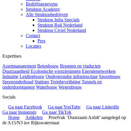
Bedrijfsgegevens
Strukton Academy
Alle Struktonbedrijven
Strukton Infra Specials
Strukton Rail Nederland
Strukton Civiel Nederland
Contact
Pers
Locaties
Expertises
Assetmanagement
Betonbouw
Bruggen en viaducten
Duurzaamheid
Ecologische voorzieningen
Energienetwerken
Industrie
Leidingbouw
Ondergrondse infrastructuur
Spoorbouw
Spooronderhoud
Stations
Treinbeveiliging
Tunnels en
onderdoorgangen
Waterbouw
Wegenbouw
Socials
Ga naar Facebook
Ga naar YouTube
Ga naar LinkedIn
Ga naar Instagram
Ga naar TikTok
Home
Artikelen
Proefvak ‘Duurzaam Asfalt’ aangelegd op
de A15/N3 iov Rijkswaterstaat