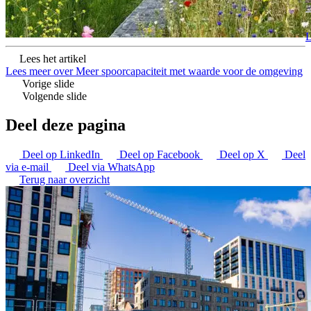
L
Lees het artikel
Lees meer over Meer spoorcapaciteit met waarde voor de omgeving
Vorige slide
Volgende slide
Deel deze pagina
Deel op LinkedIn
Deel op Facebook
Deel op X
Deel
via e-mail
Deel via WhatsApp
Terug naar overzicht