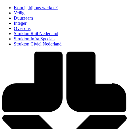
Kom jij bij ons werken?
Veilig
Duurzaam
Integer
Over ons
Strukton Rail Nederland
Strukton Infra Specials
Strukton Civiel Nederland