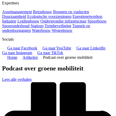
Expertises
Assetmanagement
Betonbouw
Bruggen en viaducten
Duurzaamheid
Ecologische voorzieningen
Energienetwerken
Industrie
Leidingbouw
Ondergrondse infrastructuur
Spoorbouw
Spooronderhoud
Stations
Treinbeveiliging
Tunnels en
onderdoorgangen
Waterbouw
Wegenbouw
Socials
Ga naar Facebook
Ga naar YouTube
Ga naar LinkedIn
Ga naar Instagram
Ga naar TikTok
Home
Artikelen
Podcast over groene mobiliteit
Podcast over groene mobiliteit
Lees alle verhalen