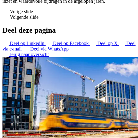
inzet en waardevolle bijdragen in de afgelopen jaren.
Vorige slide
Volgende slide
Deel deze pagina
Deel op LinkedIn
Deel op Facebook
Deel op X
Deel
via e-mail
Deel via WhatsApp
Terug naar overzicht