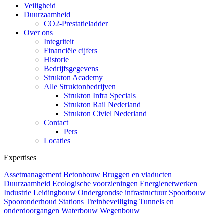
Veiligheid
Duurzaamheid
CO2-Prestatieladder
Over ons
Integriteit
Financiële cijfers
Historie
Bedrijfsgegevens
Strukton Academy
Alle Struktonbedrijven
Strukton Infra Specials
Strukton Rail Nederland
Strukton Civiel Nederland
Contact
Pers
Locaties
Expertises
Assetmanagement
Betonbouw
Bruggen en viaducten
Duurzaamheid
Ecologische voorzieningen
Energienetwerken
Industrie
Leidingbouw
Ondergrondse infrastructuur
Spoorbouw
Spooronderhoud
Stations
Treinbeveiliging
Tunnels en
onderdoorgangen
Waterbouw
Wegenbouw