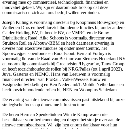
ervaring mee op commercieel, technologisch, financieel en
innovatief gebied. Wij zijn er daarom ook trots op dat deze
commissarissen zich aan ons bedrijf willen verbinden.
Joseph Kuling is voormalig directeur bij Koopmans Bouwgroep en
Wolter en Dros en heeft toezichthoudende functies bij onder andere
Calder Holding BV, Palmedic BV, de VMRG en de Bouw
Digitalisering Raad. Aike Schoots is voormalig directeur van
Strukton Rail en Albouw-BBM en heeft daarnaast ervaring in
diverse non-executive functies bij onder meer Centric, het
Spoorwegpensioenfonds en Eurailscout. Bernard Fortuyn is
voormalig lid van de Raad van Bestuur van Siemens Nederland NV
en voormalig commissaris bij Greenvision/Hygear bv, Tauw Group
en heeft toezichthoudende rollen bij NRG/Pallas (tot 1 april 2022),
Juva, Gasterra en NEMO. Hans van Leeuwen is voormalig
financieel directeur van ProRail, VolkerWessels Bouw en
Vastgoedontwikkeling en Ben Nederland/T-Mobile Netherlands en
heeft toezichthoudende rollen bij NEN en Woonplus Schiedam.
De ervaring van de nieuwe commissarissen past uitstekend bij onze
strategische focus op duurzame infrastructuur.
De heren Herman Spenkelink en Wim te Kamp waren niet
beschikbaar voor herbenoeming en dragen het stokje over aan de
nieuwe commissarissen. Wij zijn hen enorm dankbaar voor hun