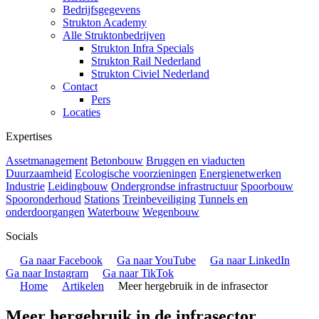
Bedrijfsgegevens
Strukton Academy
Alle Struktonbedrijven
Strukton Infra Specials
Strukton Rail Nederland
Strukton Civiel Nederland
Contact
Pers
Locaties
Expertises
Assetmanagement
Betonbouw
Bruggen en viaducten
Duurzaamheid
Ecologische voorzieningen
Energienetwerken
Industrie
Leidingbouw
Ondergrondse infrastructuur
Spoorbouw
Spooronderhoud
Stations
Treinbeveiliging
Tunnels en
onderdoorgangen
Waterbouw
Wegenbouw
Socials
Ga naar Facebook
Ga naar YouTube
Ga naar LinkedIn
Ga naar Instagram
Ga naar TikTok
Home
Artikelen
Meer hergebruik in de infrasector
Meer hergebruik in de infrasector