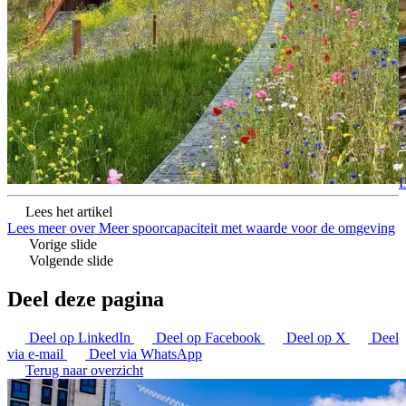
L
Lees het artikel
Lees meer over Meer spoorcapaciteit met waarde voor de omgeving
Vorige slide
Volgende slide
Deel deze pagina
Deel op LinkedIn
Deel op Facebook
Deel op X
Deel
via e-mail
Deel via WhatsApp
Terug naar overzicht