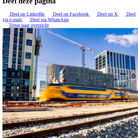
Deel deze pagina
Deel op LinkedIn
Deel op Facebook
Deel op X
Deel
via e-mail
Deel via WhatsApp
Terug naar overzicht