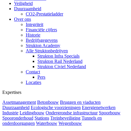
Veiligheid
Duurzaamheid
CO2-Prestatieladder
Over ons
Integriteit
Financiële cijfers
Historie
Bedrijfsgegevens
Strukton Academy
Alle Struktonbedrijven
Strukton Infra Specials
Strukton Rail Nederland
Strukton Civiel Nederland
Contact
Pers
Locaties
Expertises
Assetmanagement
Betonbouw
Bruggen en viaducten
Duurzaamheid
Ecologische voorzieningen
Energienetwerken
Industrie
Leidingbouw
Ondergrondse infrastructuur
Spoorbouw
Spooronderhoud
Stations
Treinbeveiliging
Tunnels en
onderdoorgangen
Waterbouw
Wegenbouw