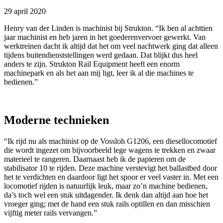
29 april 2020
Henry van der Linden is machinist bij Strukton. “Ik ben al achttien
jaar machinist en heb jaren in het goederenvervoer gewerkt. Van
werktreinen dacht ik altijd dat het om veel nachtwerk ging dat alleen
tijdens buitendienststellingen werd gedaan. Dat blijkt dus heel
anders te zijn. Strukton Rail Equipment heeft een enorm
machinepark en als het aan mij ligt, leer ik al die machines te
bedienen.”
Moderne technieken
“Ik rijd nu als machinist op de Vossloh G1206, een diesellocomotief
die wordt ingezet om bijvoorbeeld lege wagens te trekken en zwaar
materieel te rangeren. Daarnaast heb ik de papieren om de
stabilisator 10 te rijden. Deze machine verstevigt het ballastbed door
het te verdichten en daardoor ligt het spoor er veel vaster in. Met een
locomotief rijden is natuurlijk leuk, maar zo’n machine bedienen,
da’s toch wel een stuk uitdagender. Ik denk dan altijd aan hoe het
vroeger ging; met de hand een stuk rails optillen en dan misschien
vijftig meter rails vervangen.”