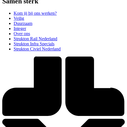
Samen sterk
Kom jij bij ons werken?
Veilig
Duurzaam
Integer
Over ons
Strukton Rail Nederland
Strukton Infra Specials
Strukton Civiel Nederland