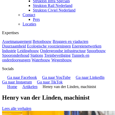
Strukton Infra Specials
Strukton Rail Nederland
Strukton Civiel Nederland
Contact
Pers
Locaties
Expertises
Assetmanagement
Betonbouw
Bruggen en viaducten
Duurzaamheid
Ecologische voorzieningen
Energienetwerken
Industrie
Leidingbouw
Ondergrondse infrastructuur
Spoorbouw
Spooronderhoud
Stations
Treinbeveiliging
Tunnels en
onderdoorgangen
Waterbouw
Wegenbouw
Socials
Ga naar Facebook
Ga naar YouTube
Ga naar LinkedIn
Ga naar Instagram
Ga naar TikTok
Home
Artikelen
Henry van der Linden, machinist
Henry van der Linden, machinist
Lees alle verhalen