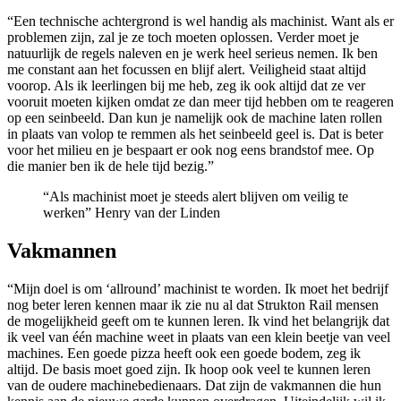
“Een technische achtergrond is wel handig als machinist. Want als er
problemen zijn, zal je ze toch moeten oplossen. Verder moet je
natuurlijk de regels naleven en je werk heel serieus nemen. Ik ben
me constant aan het focussen en blijf alert. Veiligheid staat altijd
voorop. Als ik leerlingen bij me heb, zeg ik ook altijd dat ze ver
vooruit moeten kijken omdat ze dan meer tijd hebben om te reageren
op een seinbeeld. Dan kun je namelijk ook de machine laten rollen
in plaats van volop te remmen als het seinbeeld geel is. Dat is beter
voor het milieu en je bespaart er ook nog eens brandstof mee. Op
die manier ben ik de hele tijd bezig.”
“Als machinist moet je steeds alert blijven om veilig te
werken”
Henry van der Linden
Vakmannen
“Mijn doel is om ‘allround’ machinist te worden. Ik moet het bedrijf
nog beter leren kennen maar ik zie nu al dat Strukton Rail mensen
de mogelijkheid geeft om te kunnen leren. Ik vind het belangrijk dat
ik veel van één machine weet in plaats van een klein beetje van veel
machines. Een goede pizza heeft ook een goede bodem, zeg ik
altijd. De basis moet goed zijn. Ik hoop ook veel te kunnen leren
van de oudere machinebedienaars. Dat zijn de vakmannen die hun