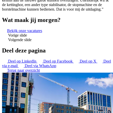
kennis aan de nieuwe garde kunnen overdragen. Uiteindelijk wil ik
de kettinghor, een ander type stabilisator, de stopmachine en de
borstelmachine kunnen bedienen. Dat is voor mij de uitdaging.”
Wat maak jij morgen?
Bekijk onze vacatures
Vorige slide
Volgende slide
Deel deze pagina
Deel op LinkedIn
Deel op Facebook
Deel op X
Deel
via e-mail
Deel via WhatsApp
Terug naar overzicht