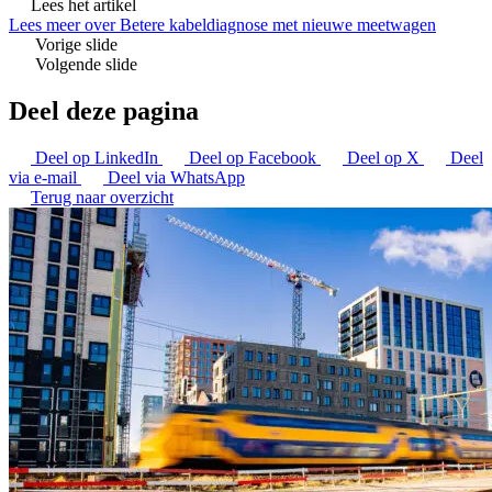
Lees het artikel
Lees meer over Betere kabeldiagnose met nieuwe meetwagen
Vorige slide
Volgende slide
Deel deze pagina
Deel op LinkedIn
Deel op Facebook
Deel op X
Deel
via e-mail
Deel via WhatsApp
Terug naar overzicht