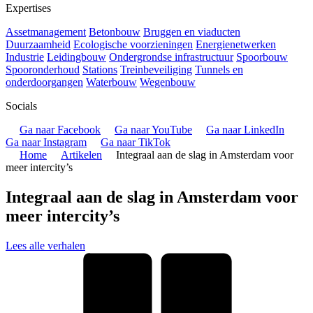
Expertises
Assetmanagement
Betonbouw
Bruggen en viaducten
Duurzaamheid
Ecologische voorzieningen
Energienetwerken
Industrie
Leidingbouw
Ondergrondse infrastructuur
Spoorbouw
Spooronderhoud
Stations
Treinbeveiliging
Tunnels en
onderdoorgangen
Waterbouw
Wegenbouw
Socials
Ga naar Facebook
Ga naar YouTube
Ga naar LinkedIn
Ga naar Instagram
Ga naar TikTok
Home
Artikelen
Integraal aan de slag in Amsterdam voor
meer intercity’s
Integraal aan de slag in Amsterdam voor
meer intercity’s
Lees alle verhalen