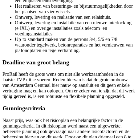
een emplacementsbeveiliging.
Het realiseren van besturings- en bijstuurmogelijkheden door
het plaatsen van vier wissels.
Ontwerp, levering en realisatie van een relaishuis.
Ontwerp, levering en installatie van een nieuwe interlocking
(e-lXL) en overige installaties zoals telecom- en
voedingsinstallaties.
Up-to-standard maken van de perrons 3/4, 5/6 en 7/8
waaronder tegelwerk, betonreparaties en het vernieuwen van
plafondplaten en tegelverharding.
Deadline van groot belang
ProRail heeft de grote wens om niet alle werkzaamheden in de
laatste TVP uit te voeren. Reden hiervan is dat de grote ombouw
van Amsterdam Centraal hier nauw op aansluit en dit geen enkele
vertraging mag en kan oplopen. Om er zeker van te zijn dat dit werk
tijdig gereed is, is een robuuste en flexibele planning opgesteld.
Gunningscriteria
Naast prijs, was ook het risicoplan een belangrijke factor in de
gunningscriteria. In dit risicoplan werd naast een uitgewerkte,
beheerste planning ook gevraagd naar andere risicofactoren en de
beheersing hiervan op dit werk. Door op dit plan driemaal een 8 te