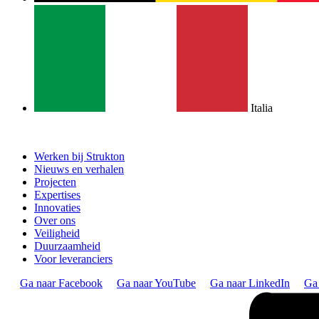
Italia
Werken bij Strukton
Nieuws en verhalen
Projecten
Expertises
Innovaties
Over ons
Veiligheid
Duurzaamheid
Voor leveranciers
Ga naar Facebook
Ga naar YouTube
Ga naar LinkedIn
Ga 