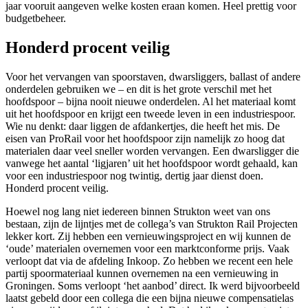
jaar vooruit aangeven welke kosten eraan komen. Heel prettig voor
budgetbeheer.
Honderd procent veilig
Voor het vervangen van spoorstaven, dwarsliggers, ballast of andere
onderdelen gebruiken we – en dit is het grote verschil met het
hoofdspoor – bijna nooit nieuwe onderdelen. Al het materiaal komt
uit het hoofdspoor en krijgt een tweede leven in een industriespoor.
Wie nu denkt: daar liggen de afdankertjes, die heeft het mis. De
eisen van ProRail voor het hoofdspoor zijn namelijk zo hoog dat
materialen daar veel sneller worden vervangen. Een dwarsligger die
vanwege het aantal ‘ligjaren’ uit het hoofdspoor wordt gehaald, kan
voor een industriespoor nog twintig, dertig jaar dienst doen.
Honderd procent veilig.
Hoewel nog lang niet iedereen binnen Strukton weet van ons
bestaan, zijn de lijntjes met de collega’s van Strukton Rail Projecten
lekker kort. Zij hebben een vernieuwingsproject en wij kunnen de
‘oude’ materialen overnemen voor een marktconforme prijs. Vaak
verloopt dat via de afdeling Inkoop. Zo hebben we recent een hele
partij spoormateriaal kunnen overnemen na een vernieuwing in
Groningen. Soms verloopt ‘het aanbod’ direct. Ik werd bijvoorbeeld
laatst gebeld door een collega die een bijna nieuwe compensatielas