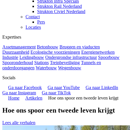
Strukton Infra Specials
Strukton Rail Nederland
Strukton Civiel Nederland
Contact
Pers
Locaties
Expertises
Assetmanagement
Betonbouw
Bruggen en viaducten
Duurzaamheid
Ecologische voorzieningen
Energienetwerken
Industrie
Leidingbouw
Ondergrondse infrastructuur
Spoorbouw
Spooronderhoud
Stations
Treinbeveiliging
Tunnels en
onderdoorgangen
Waterbouw
Wegenbouw
Socials
Ga naar Facebook
Ga naar YouTube
Ga naar LinkedIn
Ga naar Instagram
Ga naar TikTok
Home
Artikelen
Hoe ons spoor een tweede leven krijgt
Hoe ons spoor een tweede leven krijgt
Lees alle verhalen