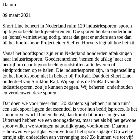
Datum
09 maart 2021
Short Line beheert in Nederland ruim 120 industriesporen: sporen
op bijvoorbeeld bedrijventerreinen. Die sporen hebben onderhoud
en (soms) vernieuwing nodig, maar dat gaat er anders aan toe dan
bij het hoofdspoor. Projectleider Steffen Horvers legt uit hoe het zit.
Vanaf het hoofdspoor zijn er in Nederland honderden aftakkingen
naar industriesporen. Goederentreinen ‘nemen de afslag’ naar een
bedrijf om daar bijvoorbeeld grondstoffen af te leveren of
eindproducten op te halen. Die industriesporen zijn, in tegenstelling
tot het hoofdspoor, niet in beheer bij ProRail. Dat doet Short Line,
onderdeel van Strukton Rail. Wij zijn dus de ProRail van de
industriesporen, zou je kunnen zeggen. Wij beheren, onderhouden
en vernieuwen deze sporen.
Dat doen we voor meer dan 120 klanten: zij hebben ‘in hun tuin’
een stuk spoor liggen dat essentieel is voor hun bedrijfsproces. Is het
spoor onverwacht buiten dienst, dan komt dat proces in gevaar.
Uiteraard hebben we een storingsdienst, maar net als bij het gewone
spoor willen we storingen natuurlijk graag voorkomen. Daarom
schouwen we jaarlijks: waar vertoont het spoor slijtage? Op welke
termijn zijn onderdelen aan vervanging toe? Zo kunnen we tot vijf