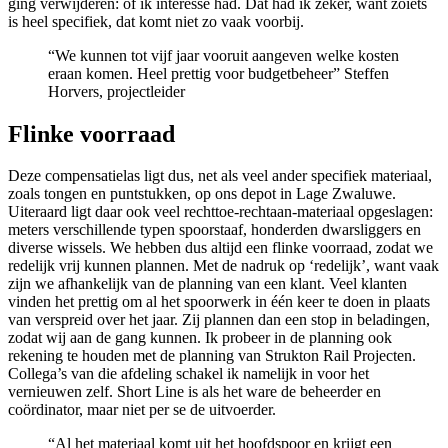
ging verwijderen: of ik interesse had. Dat had ik zeker, want zoiets
is heel specifiek, dat komt niet zo vaak voorbij.
“We kunnen tot vijf jaar vooruit aangeven welke kosten
eraan komen. Heel prettig voor budgetbeheer”
Steffen
Horvers, projectleider
Flinke voorraad
Deze compensatielas ligt dus, net als veel ander specifiek materiaal,
zoals tongen en puntstukken, op ons depot in Lage Zwaluwe.
Uiteraard ligt daar ook veel rechttoe-rechtaan-materiaal opgeslagen:
meters verschillende typen spoorstaaf, honderden dwarsliggers en
diverse wissels. We hebben dus altijd een flinke voorraad, zodat we
redelijk vrij kunnen plannen. Met de nadruk op ‘redelijk’, want vaak
zijn we afhankelijk van de planning van een klant. Veel klanten
vinden het prettig om al het spoorwerk in één keer te doen in plaats
van verspreid over het jaar. Zij plannen dan een stop in beladingen,
zodat wij aan de gang kunnen. Ik probeer in de planning ook
rekening te houden met de planning van Strukton Rail Projecten.
Collega’s van die afdeling schakel ik namelijk in voor het
vernieuwen zelf. Short Line is als het ware de beheerder en
coördinator, maar niet per se de uitvoerder.
“Al het materiaal komt uit het hoofdspoor en krijgt een