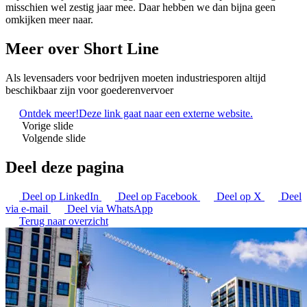
misschien wel zestig jaar mee. Daar hebben we dan bijna geen
omkijken meer naar.
Meer over Short Line
Als levensaders voor bedrijven moeten industriesporen altijd
beschikbaar zijn voor goederenvervoer
Ontdek meer!
Deze link gaat naar een externe website.
Vorige slide
Volgende slide
Deel deze pagina
Deel op LinkedIn
Deel op Facebook
Deel op X
Deel
via e-mail
Deel via WhatsApp
Terug naar overzicht