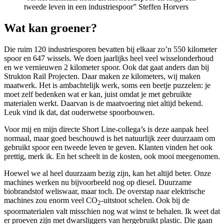
tweede leven in een industriespoor”
Steffen Horvers
Wat kan groener?
Die ruim 120 industriesporen bevatten bij elkaar zo’n 550 kilometer
spoor en 647 wissels. We doen jaarlijks heel veel wisselonderhoud
en we vernieuwen 2 kilometer spoor. Ook dat gaat anders dan bij
Strukton Rail Projecten. Daar maken ze kilometers, wij maken
maatwerk. Het is ambachtelijk werk, soms een beetje puzzelen: je
moet zelf bedenken wat er kan, juist omdat je met gebruikte
materialen werkt. Daarvan is de maatvoering niet altijd bekend.
Leuk vind ik dat, dat ouderwetse spoorbouwen.
Voor mij en mijn directe Short Line-collega’s is deze aanpak heel
normaal, maar goed beschouwd is het natuurlijk zeer duurzaam om
gebruikt spoor een tweede leven te geven. Klanten vinden het ook
prettig, merk ik. En het scheelt in de kosten, ook mooi meegenomen.
Hoewel we al heel duurzaam bezig zijn, kan het altijd beter. Onze
machines werken nu bijvoorbeeld nog op diesel. Duurzame
biobrandstof weliswaar, maar toch. De overstap naar elektrische
machines zou enorm veel CO
-uitstoot schelen. Ook bij de
2
spoormaterialen valt misschien nog wat winst te behalen. Ik weet dat
er proeven zijn met dwarsliggers van hergebruikt plastic. Die gaan