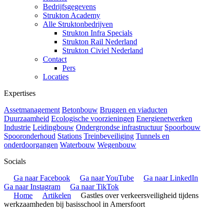
Bedrijfsgegevens
Strukton Academy
Alle Struktonbedrijven
Strukton Infra Specials
Strukton Rail Nederland
Strukton Civiel Nederland
Contact
Pers
Locaties
Expertises
Assetmanagement
Betonbouw
Bruggen en viaducten
Duurzaamheid
Ecologische voorzieningen
Energienetwerken
Industrie
Leidingbouw
Ondergrondse infrastructuur
Spoorbouw
Spooronderhoud
Stations
Treinbeveiliging
Tunnels en
onderdoorgangen
Waterbouw
Wegenbouw
Socials
Ga naar Facebook
Ga naar YouTube
Ga naar LinkedIn
Ga naar Instagram
Ga naar TikTok
Home
Artikelen
Gastles over verkeersveiligheid tijdens
werkzaamheden bij basisschool in Amersfoort