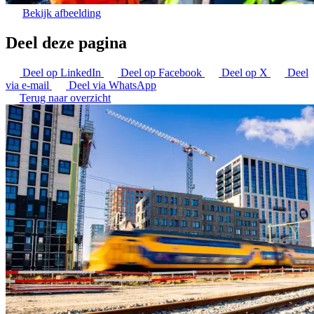
Bekijk afbeelding
Deel deze pagina
Deel op LinkedIn
Deel op Facebook
Deel op X
Deel
via e-mail
Deel via WhatsApp
Terug naar overzicht