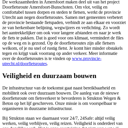
De werkzaamheden in Amersfoort maken deel uit van het project
Doorfietsroute Amersfoort-Bunschoten. Om vlot, veilig en
comfortabel tussen dorpen en steden te fietsen, werkt de provincie
Utrecht aan negen doorfietsroutes. Samen met gemeenten verbetert
de provincie bestaande fietspaden, verbindt ze aan elkaar en voorziet
ze van herkenbare belijning, wegwijzers en verlichting. Zo wordt
het aantrekkelijker om ook voor langere afstanden en naar je werk
de fiets te pakken. Dat is goed voor ons klimaat, vermindert de files
op de weg en is gezond. Op de doorfietsroutes zijn alle fietsers
welkom, of je nu snel of rustig fietst. Je komt hier minder obstakels
tegen en krijgt vaak voorrang op ander verkeer. Meer informatie
over de doorfietsroutes is te vinden op
www.provincie-
utrecht.nl/doorfietsroutes
.
Veiligheid en duurzaam bouwen
De infrastructuur van de toekomst gaat naast bereikbaarheid en
mobiliteit ook over duurzaam bouwen. De aanleg van de nieuwe
doorfietsroute om fietsverkeer te bevorderen is Strukton Wegen &
Beton op het lijf geschreven. Onze missie is om voorspelbaar te
organiseren in duurzame infrastructuur.
Bij Strukton staan we daarnaast voor 24/7, 24Safe: altijd veilig
werken, veilig verblijven, veilig reizen. Veiligheid is onderdeel van