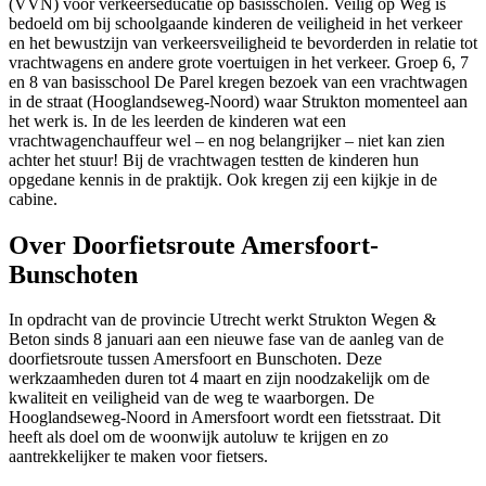
(VVN) voor verkeerseducatie op basisscholen. Veilig op Weg is
bedoeld om bij schoolgaande kinderen de veiligheid in het verkeer
en het bewustzijn van verkeersveiligheid te bevorderden in relatie tot
vrachtwagens en andere grote voertuigen in het verkeer. Groep 6, 7
en 8 van basisschool De Parel kregen bezoek van een vrachtwagen
in de straat (Hooglandseweg-Noord) waar Strukton momenteel aan
het werk is. In de les leerden de kinderen wat een
vrachtwagenchauffeur wel – en nog belangrijker – niet kan zien
achter het stuur! Bij de vrachtwagen testten de kinderen hun
opgedane kennis in de praktijk. Ook kregen zij een kijkje in de
cabine.
Over Doorfietsroute Amersfoort-
Bunschoten
In opdracht van de provincie Utrecht werkt Strukton Wegen &
Beton sinds 8 januari aan een nieuwe fase van de aanleg van de
doorfietsroute tussen Amersfoort en Bunschoten. Deze
werkzaamheden duren tot 4 maart en zijn noodzakelijk om de
kwaliteit en veiligheid van de weg te waarborgen. De
Hooglandseweg-Noord in Amersfoort wordt een fietsstraat. Dit
heeft als doel om de woonwijk autoluw te krijgen en zo
aantrekkelijker te maken voor fietsers.