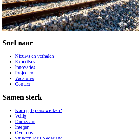
Snel naar
Nieuws en verhalen
Expertises
Innovaties
Projecten
Vacatures
Contact
Samen sterk
Kom jij bij ons werken?
Veilig
Duurzaam
Integer
Over ons
Strukton Rail Nederland