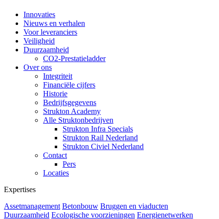
Innovaties
Nieuws en verhalen
Voor leveranciers
Veiligheid
Duurzaamheid
CO2-Prestatieladder
Over ons
Integriteit
Financiële cijfers
Historie
Bedrijfsgegevens
Strukton Academy
Alle Struktonbedrijven
Strukton Infra Specials
Strukton Rail Nederland
Strukton Civiel Nederland
Contact
Pers
Locaties
Expertises
Assetmanagement
Betonbouw
Bruggen en viaducten
Duurzaamheid
Ecologische voorzieningen
Energienetwerken