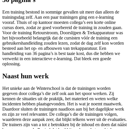
Een training bestond in sommige gevallen uit meer dan alleen de
trainingsdag zelf. Aan een paar trainingen ging een e-learning
vooraf. Thuis of op kantoor moesten collega’s een korte online
cursus doen, zodat ze goed voorbereid de training in zouden gaan.
Voor de training Retourstroom, Doorslijpen & Trekapparatuur was
het bijvoorbeeld belangrijk dat de cursisten vóór de training een
gebruikershandleiding zouden lezen, zodat de dag zelf kon worden
besteed aan het op- en afbouwen van trekapparatuur. Een
handleiding van 36 pagina’s is best taaie kost, dus die hebben we
verwerkt in een interactieve e-learning. Dat bleek een goede
oplossing.
Naast hun werk
Het unieke aan de Winterschool is dat de trainingen worden
gegeven door collega’s die zelf ook aan het spoor werken. Zij
kennen de situaties uit de praktijk, het materieel en weten welke
incidenten hebben plaatsgevonden. Het is wat je noemt maatwerk.
Daardoor sluiten de trainingen naadloos aan bij het dagelijkse werk
en zijn ze veel relevanter. De collega’s die de trainingen volgen,
waarderen deze aanpak zeer, dat blijkt telkens weer uit de evaluaties.
De trainers zijn van a tot z betrokken bij de inhoud en doen dat náást