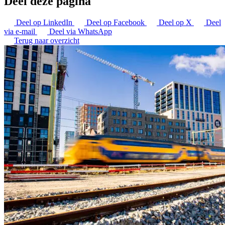
Deel deze pagina
Deel op LinkedIn
Deel op Facebook
Deel op X
Deel
via e-mail
Deel via WhatsApp
Terug naar overzicht