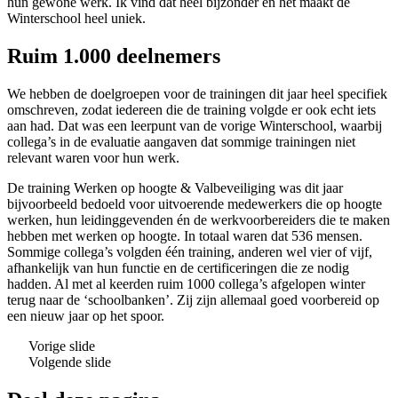
hun gewone werk. Ik vind dat heel bijzonder en het maakt de
Winterschool heel uniek.
Ruim 1.000 deelnemers
We hebben de doelgroepen voor de trainingen dit jaar heel specifiek
omschreven, zodat iedereen die de training volgde er ook echt iets
aan had. Dat was een leerpunt van de vorige Winterschool, waarbij
collega’s in de evaluatie aangaven dat sommige trainingen niet
relevant waren voor hun werk.
De training Werken op hoogte & Valbeveiliging was dit jaar
bijvoorbeeld bedoeld voor uitvoerende medewerkers die op hoogte
werken, hun leidinggevenden én de werkvoorbereiders die te maken
hebben met werken op hoogte. In totaal waren dat 536 mensen.
Sommige collega’s volgden één training, anderen wel vier of vijf,
afhankelijk van hun functie en de certificeringen die ze nodig
hadden. Al met al keerden ruim 1000 collega’s afgelopen winter
terug naar de ‘schoolbanken’. Zij zijn allemaal goed voorbereid op
een nieuw jaar op het spoor.
Vorige slide
Volgende slide