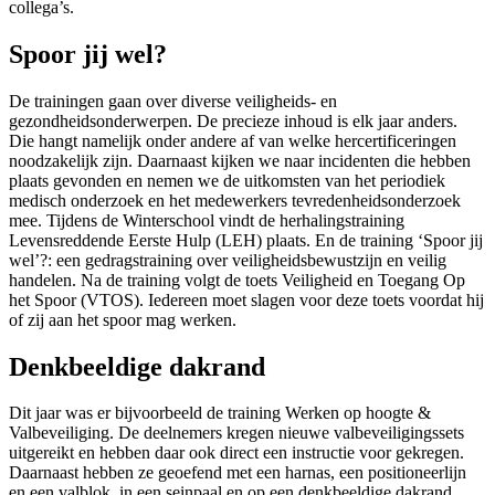
collega’s.
Spoor jij wel?
De trainingen gaan over diverse veiligheids- en
gezondheidsonderwerpen. De precieze inhoud is elk jaar anders.
Die hangt namelijk onder andere af van welke hercertificeringen
noodzakelijk zijn. Daarnaast kijken we naar incidenten die hebben
plaats gevonden en nemen we de uitkomsten van het periodiek
medisch onderzoek en het medewerkers tevredenheidsonderzoek
mee. Tijdens de Winterschool vindt de herhalingstraining
Levensreddende Eerste Hulp (LEH) plaats. En de training ‘Spoor jij
wel’?: een gedragstraining over veiligheidsbewustzijn en veilig
handelen. Na de training volgt de toets Veiligheid en Toegang Op
het Spoor (VTOS). Iedereen moet slagen voor deze toets voordat hij
of zij aan het spoor mag werken.
Denkbeeldige dakrand
Dit jaar was er bijvoorbeeld de training Werken op hoogte &
Valbeveiliging. De deelnemers kregen nieuwe valbeveiligingssets
uitgereikt en hebben daar ook direct een instructie voor gekregen.
Daarnaast hebben ze geoefend met een harnas, een positioneerlijn
en een valblok, in een seinpaal en op een denkbeeldige dakrand.