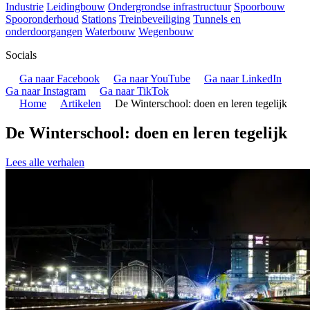
Industrie
Leidingbouw
Ondergrondse infrastructuur
Spoorbouw
Spooronderhoud
Stations
Treinbeveiliging
Tunnels en
onderdoorgangen
Waterbouw
Wegenbouw
Socials
Ga naar Facebook
Ga naar YouTube
Ga naar LinkedIn
Ga naar Instagram
Ga naar TikTok
Home
Artikelen
De Winterschool: doen en leren tegelijk
De Winterschool: doen en leren tegelijk
Lees alle verhalen