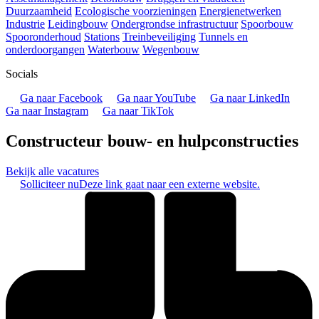
Duurzaamheid
Ecologische voorzieningen
Energienetwerken
Industrie
Leidingbouw
Ondergrondse infrastructuur
Spoorbouw
Spooronderhoud
Stations
Treinbeveiliging
Tunnels en
onderdoorgangen
Waterbouw
Wegenbouw
Socials
Ga naar Facebook
Ga naar YouTube
Ga naar LinkedIn
Ga naar Instagram
Ga naar TikTok
Constructeur bouw- en hulpconstructies
Bekijk alle vacatures
Solliciteer nu
Deze link gaat naar een externe website.