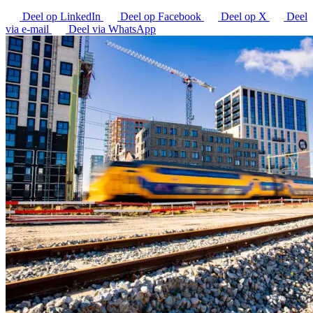
Deel op LinkedIn
Deel op Facebook
Deel op X
Deel
via e-mail
Deel via WhatsApp