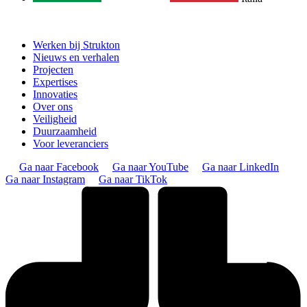
Werken bij Strukton
Nieuws en verhalen
Projecten
Expertises
Innovaties
Over ons
Veiligheid
Duurzaamheid
Voor leveranciers
Ga naar Facebook
Ga naar YouTube
Ga naar LinkedIn
Ga naar Instagram
Ga naar TikTok