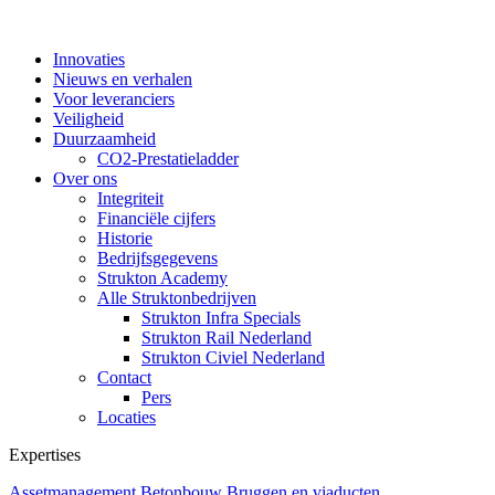
Innovaties
Nieuws en verhalen
Voor leveranciers
Veiligheid
Duurzaamheid
CO2-Prestatieladder
Over ons
Integriteit
Financiële cijfers
Historie
Bedrijfsgegevens
Strukton Academy
Alle Struktonbedrijven
Strukton Infra Specials
Strukton Rail Nederland
Strukton Civiel Nederland
Contact
Pers
Locaties
Expertises
Assetmanagement
Betonbouw
Bruggen en viaducten