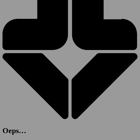
Oeps…