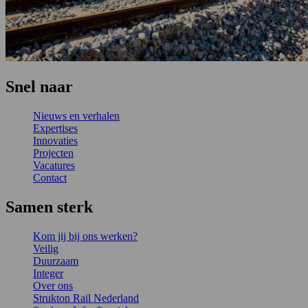
Snel naar
Nieuws en verhalen
Expertises
Innovaties
Projecten
Vacatures
Contact
Samen sterk
Kom jij bij ons werken?
Veilig
Duurzaam
Integer
Over ons
Strukton Rail Nederland