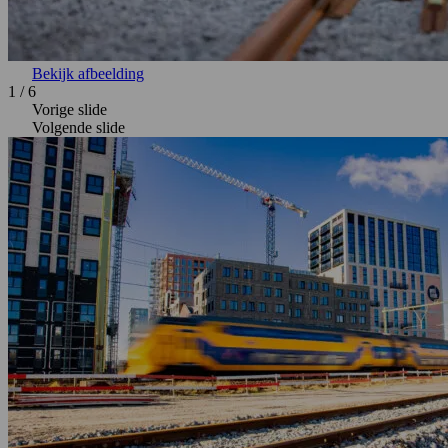
Bekijk afbeelding
1
/
6
Vorige slide
Volgende slide