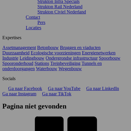
Strukton Infra Specials
Strukton Rail Nederland
Strukton Civiel Nederland
Contact
Pers
Locaties
Expertises
Assetmanagement
Betonbouw
Bruggen en viaducten
Duurzaamheid
Ecologische voorzieningen
Energienetwerken
Industrie
Leidingbouw
Ondergrondse infrastructuur
Spoorbouw
Spooronderhoud
Stations
Treinbeveiliging
Tunnels en
onderdoorgangen
Waterbouw
Wegenbouw
Socials
Ga naar Facebook
Ga naar YouTube
Ga naar LinkedIn
Ga naar Instagram
Ga naar TikTok
Pagina niet gevonden