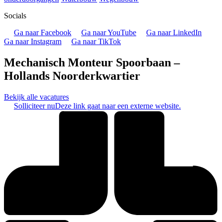
Socials
Ga naar Facebook
Ga naar YouTube
Ga naar LinkedIn
Ga naar Instagram
Ga naar TikTok
Mechanisch Monteur Spoorbaan –
Hollands Noorderkwartier
Bekijk alle vacatures
Solliciteer nu
Deze link gaat naar een externe website.