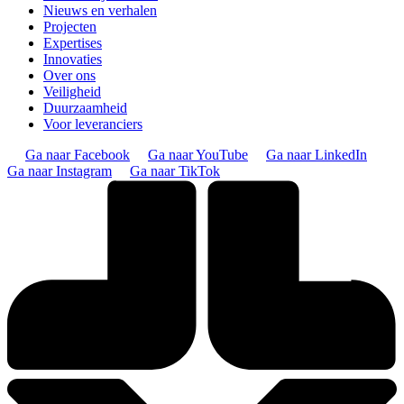
Nieuws en verhalen
Projecten
Expertises
Innovaties
Over ons
Veiligheid
Duurzaamheid
Voor leveranciers
Ga naar Facebook
Ga naar YouTube
Ga naar LinkedIn
Ga naar Instagram
Ga naar TikTok