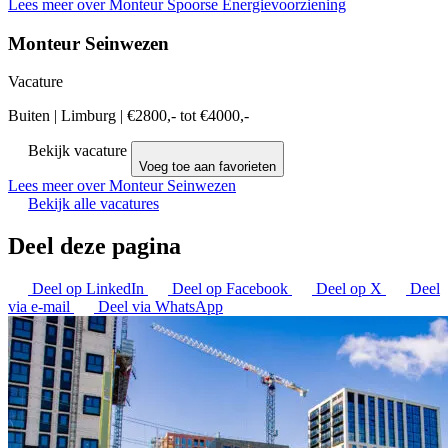
Lees meer over Monteur Spoorse Energievoorziening
Monteur Seinwezen
Vacature
Buiten
|
Limburg
|
€2800,- tot €4000,-
Bekijk vacature
Voeg toe aan favorieten
Lees meer over Monteur Seinwezen
Bekijk alle vacatures
Deel deze pagina
Deel op LinkedIn
Deel op Facebook
Deel op X
Deel
via e-mail
Deel via WhatsApp