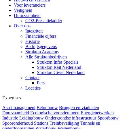
Voor leveranciers
Veiligheid
Duurzaamheid
CO2-Prestatieladder
Over ons
Integriteit
Financiële cijfers
Historie
Bedrijfsgegevens
Strukton Academy
Alle Struktonbedrijven
Strukton Infra Specials
Strukton Rail Nederland
Strukton Civiel Nederland
Contact
Pers
Locaties
Expertises
Assetmanagement
Betonbouw
Bruggen en viaducten
Duurzaamheid
Ecologische voorzieningen
Energienetwerken
Industrie
Leidingbouw
Ondergrondse infrastructuur
Spoorbouw
Spooronderhoud
Stations
Treinbeveiliging
Tunnels en
onderdoorgangen
Waterbouw
Wegenbouw