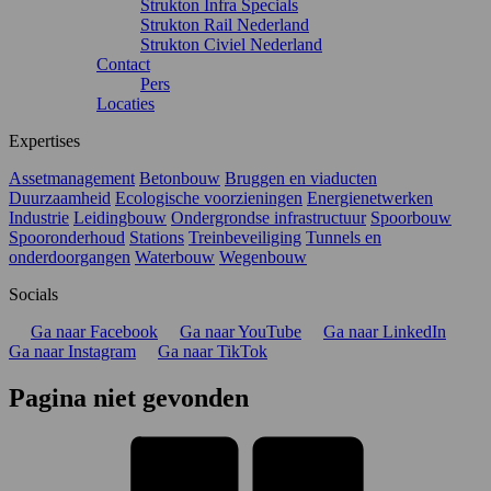
Strukton Infra Specials
Strukton Rail Nederland
Strukton Civiel Nederland
Contact
Pers
Locaties
Expertises
Assetmanagement
Betonbouw
Bruggen en viaducten
Duurzaamheid
Ecologische voorzieningen
Energienetwerken
Industrie
Leidingbouw
Ondergrondse infrastructuur
Spoorbouw
Spooronderhoud
Stations
Treinbeveiliging
Tunnels en
onderdoorgangen
Waterbouw
Wegenbouw
Socials
Ga naar Facebook
Ga naar YouTube
Ga naar LinkedIn
Ga naar Instagram
Ga naar TikTok
Pagina niet gevonden