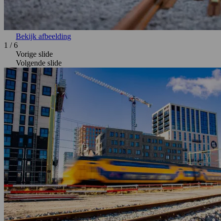
Bekijk afbeelding
1
/
6
Vorige slide
Volgende slide