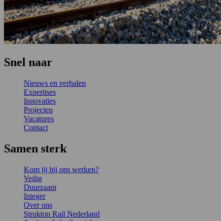
Snel naar
Nieuws en verhalen
Expertises
Innovaties
Projecten
Vacatures
Contact
Samen sterk
Kom jij bij ons werken?
Veilig
Duurzaam
Integer
Over ons
Strukton Rail Nederland