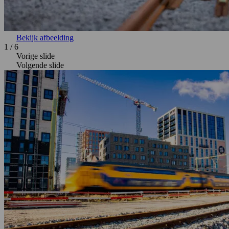
Bekijk afbeelding
1
/
6
Vorige slide
Volgende slide