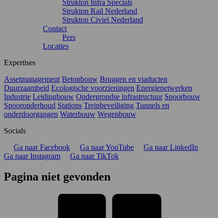
Strukton Infra Specials
Strukton Rail Nederland
Strukton Civiel Nederland
Contact
Pers
Locaties
Expertises
Assetmanagement
Betonbouw
Bruggen en viaducten
Duurzaamheid
Ecologische voorzieningen
Energienetwerken
Industrie
Leidingbouw
Ondergrondse infrastructuur
Spoorbouw
Spooronderhoud
Stations
Treinbeveiliging
Tunnels en
onderdoorgangen
Waterbouw
Wegenbouw
Socials
Ga naar Facebook
Ga naar YouTube
Ga naar LinkedIn
Ga naar Instagram
Ga naar TikTok
Pagina niet gevonden