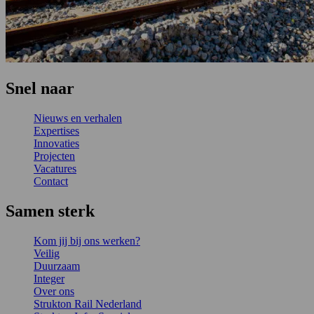
Snel naar
Nieuws en verhalen
Expertises
Innovaties
Projecten
Vacatures
Contact
Samen sterk
Kom jij bij ons werken?
Veilig
Duurzaam
Integer
Over ons
Strukton Rail Nederland