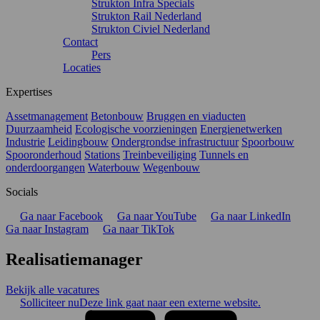
Strukton Infra Specials
Strukton Rail Nederland
Strukton Civiel Nederland
Contact
Pers
Locaties
Expertises
Assetmanagement
Betonbouw
Bruggen en viaducten
Duurzaamheid
Ecologische voorzieningen
Energienetwerken
Industrie
Leidingbouw
Ondergrondse infrastructuur
Spoorbouw
Spooronderhoud
Stations
Treinbeveiliging
Tunnels en
onderdoorgangen
Waterbouw
Wegenbouw
Socials
Ga naar Facebook
Ga naar YouTube
Ga naar LinkedIn
Ga naar Instagram
Ga naar TikTok
Realisatiemanager
Bekijk alle vacatures
Solliciteer nu
Deze link gaat naar een externe website.