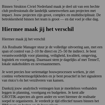
Binnen Strukton Civiel Nederland maak je deel uit van een hechte
club professionals die landelijk samenwerken aan projecten met
impact. Jouw projecten zijn groot, complex en multidisciplinair. De
betrokkenheid binnen het team is groot — en dat voel je elke dag.
Hiermee maak jij het verschil
Hiermee maak jij het verschil
Als Realisatie Manager stuur je de volledige uitvoering aan, met een
span of control van 2–10 fte direct en 25–50 fte indirect. Je bent
verantwoordelijk voor planning, veiligheid, kwaliteit, omgeving,
logistiek en voortgang. Daarnaast stem je dagelijks af met TenneT,
lokale stakeholders en nevenaannemers.
Je weet precies hoe seriematige bouwprocessen werken, je ziet
continu verbetermogelijkheden en je bent proactief in het signaleren
van risico’s én het verzilveren van kansen.
Dankzij jouw analytisch vermogen kun je moeiteloos verbanden
leggen in planning, voortgang en budgetten. Je kent alle
GROTIK‑aspecten als geen ander en weet hiermee de realisatie
soepel te organiseren. Je verdeelt je tijd effectief tussen binnen het