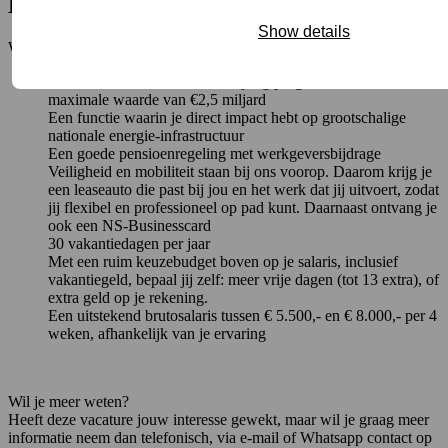
Dit bieden wij jou
Show details
Wij waarderen jouw inzet en bieden daarvoor:
Een sleutelrol binnen een meerjarig programma met een
maximale waarde van €2,5 miljard
Een functie waarin je direct impact hebt op grootschalige
nationale energie‑infrastructuur
Een goede pensioenregeling met werkgeversbijdrage
Veiligheid en mobiliteit staan bij ons voorop. Daarom krijg je
een leaseauto die past bij jou en het werk dat jij uitvoert, zodat
jij flexibel en professioneel op pad kunt. Daarnaast ontvang je
ook een NS-Businesscard
30 vakantiedagen per jaar
Met een ruim keuzebudget boven op je salaris, inclusief
vakantiegeld, bepaal jij zelf: meer vrije dagen (tot 13 extra), of
extra geld op je rekening.
Een uitstekend brutosalaris tussen € 5.500,- en € 8.000,- per 4
weken, afhankelijk van je ervaring
Wil je meer weten?
Heeft deze vacature jouw interesse gewekt, maar wil je graag meer
informatie neem dan telefonisch, via e-mail of Whatsapp contact op