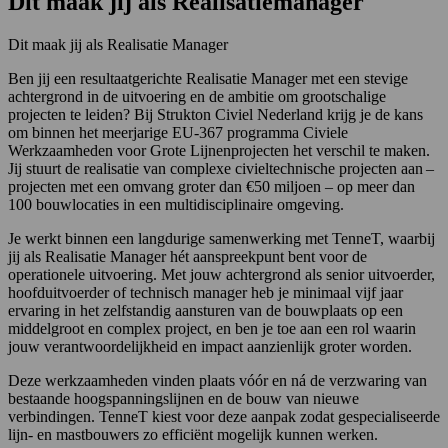
Dit maak jij als Realisatiemanager
Dit maak jij als Realisatie Manager
Ben jij een resultaatgerichte Realisatie Manager met een stevige
achtergrond in de uitvoering en de ambitie om grootschalige
projecten te leiden? Bij Strukton Civiel Nederland krijg je de kans
om binnen het meerjarige EU‑367 programma Civiele
Werkzaamheden voor Grote Lijnenprojecten het verschil te maken.
Jij stuurt de realisatie van complexe civieltechnische projecten aan –
projecten met een omvang groter dan €50 miljoen – op meer dan
100 bouwlocaties in een multidisciplinaire omgeving.
Je werkt binnen een langdurige samenwerking met TenneT, waarbij
jij als Realisatie Manager hét aanspreekpunt bent voor de
operationele uitvoering. Met jouw achtergrond als senior uitvoerder,
hoofduitvoerder of technisch manager heb je minimaal vijf jaar
ervaring in het zelfstandig aansturen van de bouwplaats op een
middelgroot en complex project, en ben je toe aan een rol waarin
jouw verantwoordelijkheid en impact aanzienlijk groter worden.
Deze werkzaamheden vinden plaats vóór en ná de verzwaring van
bestaande hoogspanningslijnen en de bouw van nieuwe
verbindingen. TenneT kiest voor deze aanpak zodat gespecialiseerde
lijn- en mastbouwers zo efficiënt mogelijk kunnen werken.