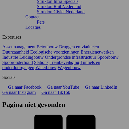
Strukton Infra Specials
Strukton Rail Nederland
Strukton Civiel Nederland
Contact
Pers
Locaties
Expertises
Assetmanagement
Betonbouw
Bruggen en viaducten
Duurzaamheid
Ecologische voorzieningen
Energienetwerken
Industrie
Leidingbouw
Ondergrondse infrastructuur
Spoorbouw
Spooronderhoud
Stations
Treinbeveiliging
Tunnels en
onderdoorgangen
Waterbouw
Wegenbouw
Socials
Ga naar Facebook
Ga naar YouTube
Ga naar LinkedIn
Ga naar Instagram
Ga naar TikTok
Pagina niet gevonden