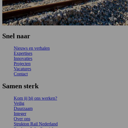
Snel naar
Nieuws en verhalen
Expertises
Innovaties
Projecten
Vacatures
Contact
Samen sterk
Kom jij bij ons werken?
Veilig
Duurzaam
Integer
Over ons
Strukton Rail Nederland