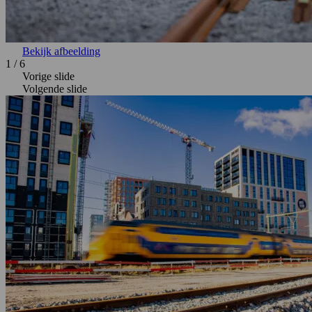
Bekijk afbeelding
1
/
6
Vorige slide
Volgende slide