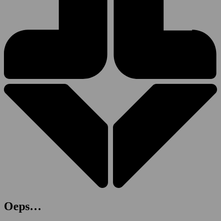
Oeps…