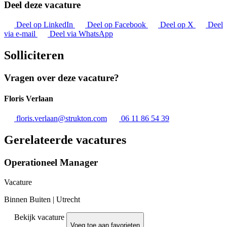
Deel deze vacature
Deel op LinkedIn
Deel op Facebook
Deel op X
Deel
via e-mail
Deel via WhatsApp
Solliciteren
Vragen over deze vacature?
Floris Verlaan
floris.verlaan@strukton.com
06 11 86 54 39
Gerelateerde vacatures
Operationeel Manager
Vacature
Binnen Buiten
|
Utrecht
Bekijk vacature
Voeg toe aan favorieten