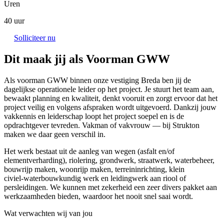
Uren
40 uur
Solliciteer nu
Dit maak jij als Voorman GWW
Als voorman GWW binnen onze vestiging Breda ben jij de
dagelijkse operationele leider op het project. Je stuurt het team aan,
bewaakt planning en kwaliteit, denkt vooruit en zorgt ervoor dat het
project veilig en volgens afspraken wordt uitgevoerd. Dankzij jouw
vakkennis en leiderschap loopt het project soepel en is de
opdrachtgever tevreden. Vakman of vakvrouw — bij Strukton
maken we daar geen verschil in.
Het werk bestaat uit de aanleg van wegen (asfalt en/of
elementverharding), riolering, grondwerk, straatwerk, waterbeheer,
bouwrijp maken, woonrijp maken, terreininrichting, klein
civiel‑waterbouwkundig werk en leidingwerk aan riool of
persleidingen. We kunnen met zekerheid een zeer divers pakket aan
werkzaamheden bieden, waardoor het nooit snel saai wordt.
Wat verwachten wij van jou