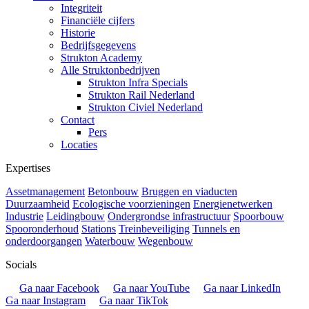
Integriteit
Financiële cijfers
Historie
Bedrijfsgegevens
Strukton Academy
Alle Struktonbedrijven
Strukton Infra Specials
Strukton Rail Nederland
Strukton Civiel Nederland
Contact
Pers
Locaties
Expertises
Assetmanagement
Betonbouw
Bruggen en viaducten
Duurzaamheid
Ecologische voorzieningen
Energienetwerken
Industrie
Leidingbouw
Ondergrondse infrastructuur
Spoorbouw
Spooronderhoud
Stations
Treinbeveiliging
Tunnels en
onderdoorgangen
Waterbouw
Wegenbouw
Socials
Ga naar Facebook
Ga naar YouTube
Ga naar LinkedIn
Ga naar Instagram
Ga naar TikTok