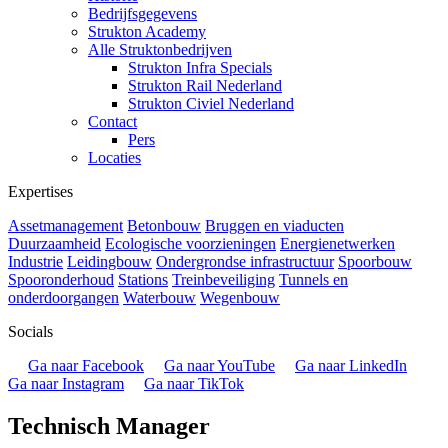
Bedrijfsgegevens
Strukton Academy
Alle Struktonbedrijven
Strukton Infra Specials
Strukton Rail Nederland
Strukton Civiel Nederland
Contact
Pers
Locaties
Expertises
Assetmanagement
Betonbouw
Bruggen en viaducten
Duurzaamheid
Ecologische voorzieningen
Energienetwerken
Industrie
Leidingbouw
Ondergrondse infrastructuur
Spoorbouw
Spooronderhoud
Stations
Treinbeveiliging
Tunnels en
onderdoorgangen
Waterbouw
Wegenbouw
Socials
Ga naar Facebook
Ga naar YouTube
Ga naar LinkedIn
Ga naar Instagram
Ga naar TikTok
Technisch Manager