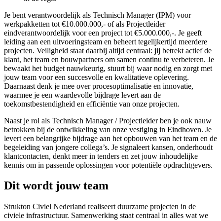
Je bent verantwoordelijk als Technisch Manager (IPM) voor
werkpakketten tot €10.000.000,- of als Projectleider
eindverantwoordelijk voor een project tot €5.000.000,-. Je geeft
leiding aan een uitvoeringsteam en beheert tegelijkertijd meerdere
projecten. Veiligheid staat daarbij altijd centraal: jij betrekt actief de
klant, het team en bouwpartners om samen continu te verbeteren. Je
bewaakt het budget nauwkeurig, stuurt bij waar nodig en zorgt met
jouw team voor een succesvolle en kwalitatieve oplevering.
Daarnaast denk je mee over procesoptimalisatie en innovatie,
waarmee je een waardevolle bijdrage levert aan de
toekomstbestendigheid en efficiëntie van onze projecten.
Naast je rol als Technisch Manager / Projectleider ben je ook nauw
betrokken bij de ontwikkeling van onze vestiging in Eindhoven. Je
levert een belangrijke bijdrage aan het opbouwen van het team en de
begeleiding van jongere collega’s. Je signaleert kansen, onderhoudt
klantcontacten, denkt meer in tenders en zet jouw inhoudelijke
kennis om in passende oplossingen voor potentiële opdrachtgevers.
Dit wordt jouw team
Strukton Civiel Nederland realiseert duurzame projecten in de
civiele infrastructuur. Samenwerking staat centraal in alles wat we