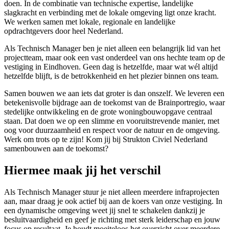
doen. In de combinatie van technische expertise, landelijke
slagkracht en verbinding met de lokale omgeving ligt onze kracht.
We werken samen met lokale, regionale en landelijke
opdrachtgevers door heel Nederland.
Als Technisch Manager ben je niet alleen een belangrijk lid van het
projectteam, maar ook een vast onderdeel van ons hechte team op de
vestiging in Eindhoven. Geen dag is hetzelfde, maar wat wél altijd
hetzelfde blijft, is de betrokkenheid en het plezier binnen ons team.
Samen bouwen we aan iets dat groter is dan onszelf. We leveren een
betekenisvolle bijdrage aan de toekomst van de Brainportregio, waar
stedelijke ontwikkeling en de grote woningbouwopgave centraal
staan. Dat doen we op een slimme en vooruitstrevende manier, met
oog voor duurzaamheid en respect voor de natuur en de omgeving.
Werk om trots op te zijn! Kom jij bij Strukton Civiel Nederland
samenbouwen aan de toekomst?
Hiermee maak jij het verschil
Als Technisch Manager stuur je niet alleen meerdere infraprojecten
aan, maar draag je ook actief bij aan de koers van onze vestiging. In
een dynamische omgeving weet jij snel te schakelen dankzij je
besluitvaardigheid en geef je richting met sterk leiderschap en jouw
focus op resultaat. Je houdt moeiteloos het overzicht over meerdere