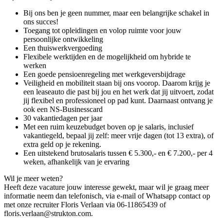
Bij ons ben je geen nummer, maar een belangrijke schakel in
ons succes!
Toegang tot opleidingen en volop ruimte voor jouw
persoonlijke ontwikkeling
Een thuiswerkvergoeding
Flexibele werktijden en de mogelijkheid om hybride te
werken
Een goede pensioenregeling met werkgeversbijdrage
Veiligheid en mobiliteit staan bij ons voorop. Daarom krijg je
een leaseauto die past bij jou en het werk dat jij uitvoert, zodat
jij flexibel en professioneel op pad kunt. Daarnaast ontvang je
ook een NS-Businesscard
30 vakantiedagen per jaar
Met een ruim keuzebudget boven op je salaris, inclusief
vakantiegeld, bepaal jij zelf: meer vrije dagen (tot 13 extra), of
extra geld op je rekening.
Een uitstekend brutosalaris tussen € 5.300,- en € 7.200,- per 4
weken, afhankelijk van je ervaring
Wil je meer weten?
Heeft deze vacature jouw interesse gewekt, maar wil je graag meer
informatie neem dan telefonisch, via e-mail of Whatsapp contact op
met onze recruiter Floris Verlaan via 06-11865439 of
floris.verlaan@strukton.com.