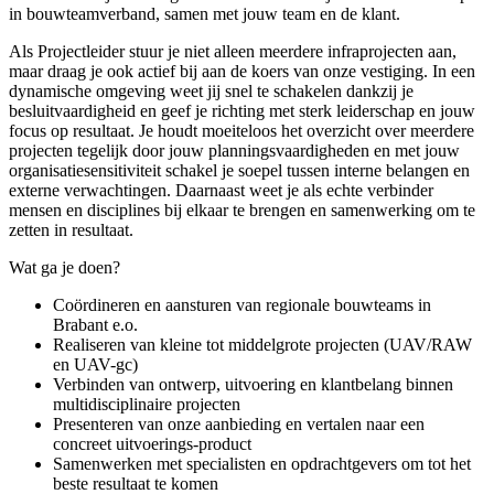
in bouwteamverband, samen met jouw team en de klant.
Als Projectleider stuur je niet alleen meerdere infraprojecten aan,
maar draag je ook actief bij aan de koers van onze vestiging. In een
dynamische omgeving weet jij snel te schakelen dankzij je
besluitvaardigheid en geef je richting met sterk leiderschap en jouw
focus op resultaat. Je houdt moeiteloos het overzicht over meerdere
projecten tegelijk door jouw planningsvaardigheden en met jouw
organisatiesensitiviteit schakel je soepel tussen interne belangen en
externe verwachtingen. Daarnaast weet je als echte verbinder
mensen en disciplines bij elkaar te brengen en samenwerking om te
zetten in resultaat.
Wat ga je doen?
Coördineren en aansturen van regionale bouwteams in
Brabant e.o.
Realiseren van kleine tot middelgrote projecten (UAV/RAW
en UAV-gc)
Verbinden van ontwerp, uitvoering en klantbelang binnen
multidisciplinaire projecten
Presenteren van onze aanbieding en vertalen naar een
concreet uitvoerings-product
Samenwerken met specialisten en opdrachtgevers om tot het
beste resultaat te komen