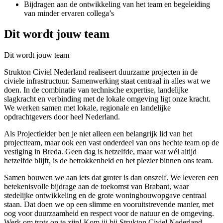
Bijdragen aan de ontwikkeling van het team en begeleiding
van minder ervaren collega’s
Dit wordt jouw team
Dit wordt jouw team
Strukton Civiel Nederland realiseert duurzame projecten in de
civiele infrastructuur. Samenwerking staat centraal in alles wat we
doen. In de combinatie van technische expertise, landelijke
slagkracht en verbinding met de lokale omgeving ligt onze kracht.
We werken samen met lokale, regionale en landelijke
opdrachtgevers door heel Nederland.
Als Projectleider ben je niet alleen een belangrijk lid van het
projectteam, maar ook een vast onderdeel van ons hechte team op de
vestiging in Breda. Geen dag is hetzelfde, maar wat wél altijd
hetzelfde blijft, is de betrokkenheid en het plezier binnen ons team.
Samen bouwen we aan iets dat groter is dan onszelf. We leveren een
betekenisvolle bijdrage aan de toekomst van Brabant, waar
stedelijke ontwikkeling en de grote woningbouwopgave centraal
staan. Dat doen we op een slimme en vooruitstrevende manier, met
oog voor duurzaamheid en respect voor de natuur en de omgeving.
Werk om trots op te zijn! Kom jij bij Strukton Civiel Nederland