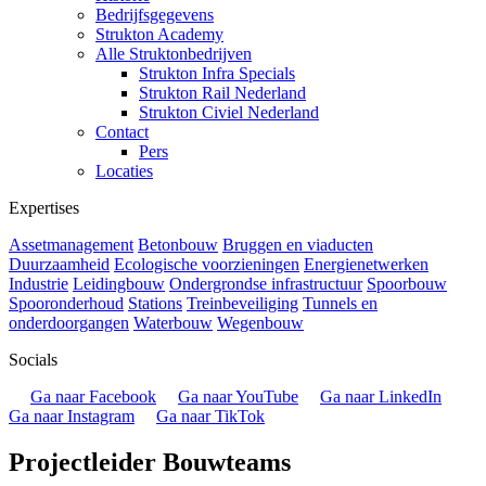
Bedrijfsgegevens
Strukton Academy
Alle Struktonbedrijven
Strukton Infra Specials
Strukton Rail Nederland
Strukton Civiel Nederland
Contact
Pers
Locaties
Expertises
Assetmanagement
Betonbouw
Bruggen en viaducten
Duurzaamheid
Ecologische voorzieningen
Energienetwerken
Industrie
Leidingbouw
Ondergrondse infrastructuur
Spoorbouw
Spooronderhoud
Stations
Treinbeveiliging
Tunnels en
onderdoorgangen
Waterbouw
Wegenbouw
Socials
Ga naar Facebook
Ga naar YouTube
Ga naar LinkedIn
Ga naar Instagram
Ga naar TikTok
Projectleider Bouwteams