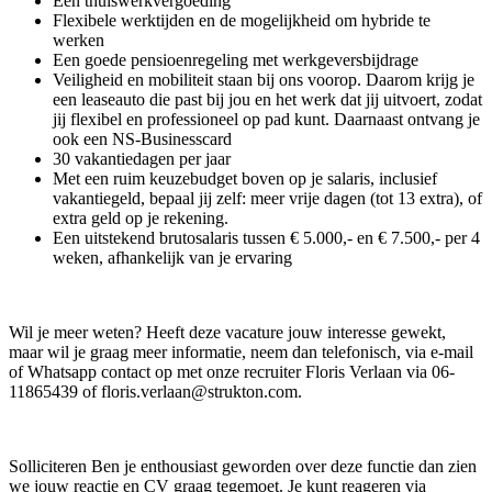
Een thuiswerkvergoeding
Flexibele werktijden en de mogelijkheid om hybride te
werken
Een goede pensioenregeling met werkgeversbijdrage
Veiligheid en mobiliteit staan bij ons voorop. Daarom krijg je
een leaseauto die past bij jou en het werk dat jij uitvoert, zodat
jij flexibel en professioneel op pad kunt. Daarnaast ontvang je
ook een NS-Businesscard
30 vakantiedagen per jaar
Met een ruim keuzebudget boven op je salaris, inclusief
vakantiegeld, bepaal jij zelf: meer vrije dagen (tot 13 extra), of
extra geld op je rekening.
Een uitstekend brutosalaris tussen € 5.000,- en € 7.500,- per 4
weken, afhankelijk van je ervaring
Wil je meer weten? Heeft deze vacature jouw interesse gewekt,
maar wil je graag meer informatie, neem dan telefonisch, via e-mail
of Whatsapp contact op met onze recruiter Floris Verlaan via 06-
11865439 of floris.verlaan@strukton.com.
Solliciteren Ben je enthousiast geworden over deze functie dan zien
we jouw reactie en CV graag tegemoet. Je kunt reageren via