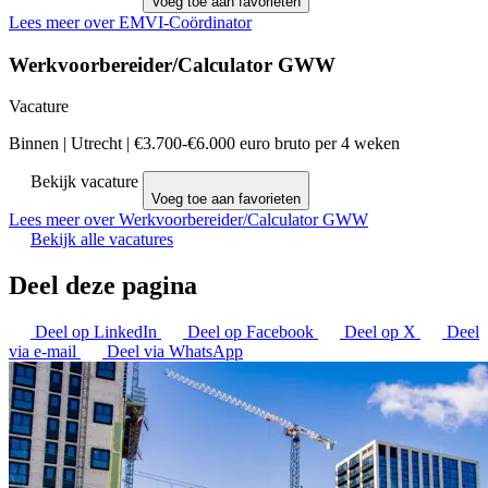
Voeg toe aan favorieten
Lees meer over EMVI-Coördinator
Werkvoorbereider/Calculator GWW
Vacature
Binnen
|
Utrecht
|
€3.700-€6.000 euro bruto per 4 weken
Bekijk vacature
Voeg toe aan favorieten
Lees meer over Werkvoorbereider/Calculator GWW
Bekijk alle vacatures
Deel deze pagina
Deel op LinkedIn
Deel op Facebook
Deel op X
Deel
via e-mail
Deel via WhatsApp