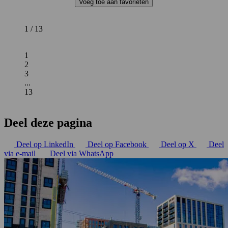
Voeg toe aan favorieten
1 / 13
1
2
3
...
13
Deel deze pagina
Deel op LinkedIn
Deel op Facebook
Deel op X
Deel
via e-mail
Deel via WhatsApp