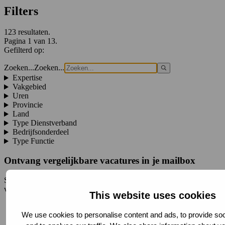
Filters
123 resultaten.
Pagina 1 van 13.
Gefilterd op:
Zoeken...
Zoeken...
Expertise
Vakgebied
Uren
Provincie
Land
Type Dienstverband
Bedrijfsonderdeel
Type Functie
Ontvang vergelijkbare vacatures in je mailbox
Schrijf je in voor de Strukton Jobalert en ontvang wekelijks nieuwe
vacatures in je mailbox.
This website uses cookies
Registreren
We use cookies to personalise content and ads, to provide soc
Vacature