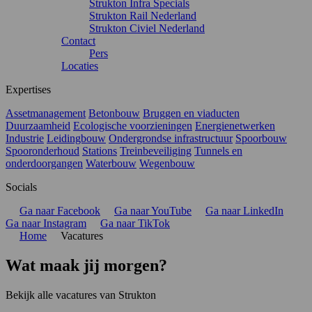
Strukton Infra Specials
Strukton Rail Nederland
Strukton Civiel Nederland
Contact
Pers
Locaties
Expertises
Assetmanagement
Betonbouw
Bruggen en viaducten
Duurzaamheid
Ecologische voorzieningen
Energienetwerken
Industrie
Leidingbouw
Ondergrondse infrastructuur
Spoorbouw
Spooronderhoud
Stations
Treinbeveiliging
Tunnels en
onderdoorgangen
Waterbouw
Wegenbouw
Socials
Ga naar Facebook
Ga naar YouTube
Ga naar LinkedIn
Ga naar Instagram
Ga naar TikTok
Home
Vacatures
Wat maak jij morgen?
Bekijk alle vacatures van Strukton