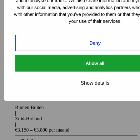
and to analyse our traffic. We also share information about yo
with our social media, advertising and analytics partners w
(Aankomend) Uitvoerder Realisatie &
with other information that you’ve provided to them or that the
Onderhoud - Landelijk - Strukton
your use of their services.
Milieutechniek
Buiten
|
Deny
Noord-Brabant
Bekijk vacature
Allow all
Bekijk vacature
Voeg toe aan favorieten
Vacature
Show details
Incident Management Coördinator – Locatie
Rotterdam - Strukton Milieutechniek
Binnen Buiten
|
Zuid-Holland
|
€3.150 – €3.800 per maand