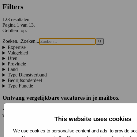
Filters
123 resultaten.
Pagina 1 van 13.
Gefilterd op:
Zoeken...
Zoeken...
Expertise
Vakgebied
Uren
Provincie
Land
Type Dienstverband
Bedrijfsonderdeel
Type Functie
Ontvang vergelijkbare vacatures in je mailbox
Schrijf je in voor de Strukton Jobalert en ontvang wekelijks nieuwe
vacatures in je mailbox.
This website uses cookies
Registreren
We use cookies to personalise content and ads, to provide soc
Vacature