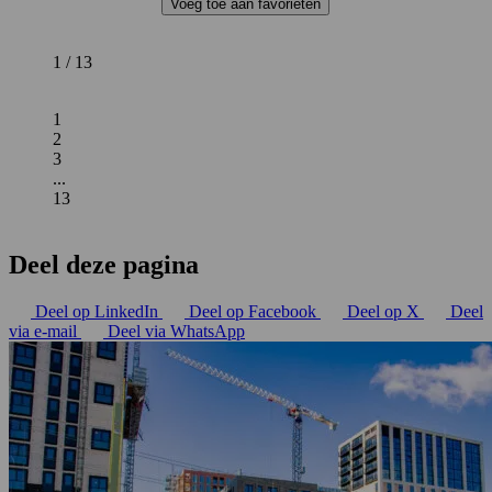
Voeg toe aan favorieten
1 / 13
1
2
3
...
13
Deel deze pagina
Deel op LinkedIn
Deel op Facebook
Deel op X
Deel
via e-mail
Deel via WhatsApp