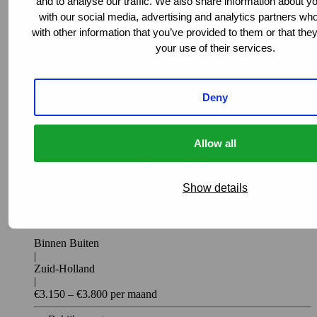
and to analyse our traffic. We also share information about yo
with our social media, advertising and analytics partners w
(Aankomend) Uitvoerder Realisatie &
with other information that you’ve provided to them or that the
Onderhoud - Landelijk - Strukton
your use of their services.
Milieutechniek
Buiten
|
Deny
Noord-Brabant
Bekijk vacature
Allow all
Bekijk vacature
Voeg toe aan favorieten
Vacature
Show details
Incident Management Coördinator – Locatie
Rotterdam - Strukton Milieutechniek
Binnen Buiten
|
Zuid-Holland
|
€3.150 – €3.800 per maand