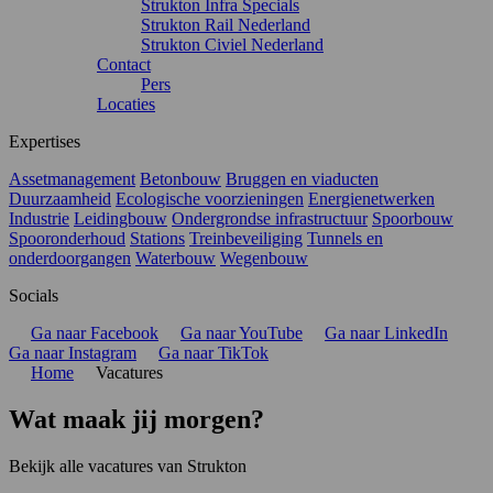
Strukton Infra Specials
Strukton Rail Nederland
Strukton Civiel Nederland
Contact
Pers
Locaties
Expertises
Assetmanagement
Betonbouw
Bruggen en viaducten
Duurzaamheid
Ecologische voorzieningen
Energienetwerken
Industrie
Leidingbouw
Ondergrondse infrastructuur
Spoorbouw
Spooronderhoud
Stations
Treinbeveiliging
Tunnels en
onderdoorgangen
Waterbouw
Wegenbouw
Socials
Ga naar Facebook
Ga naar YouTube
Ga naar LinkedIn
Ga naar Instagram
Ga naar TikTok
Home
Vacatures
Wat maak jij morgen?
Bekijk alle vacatures van Strukton