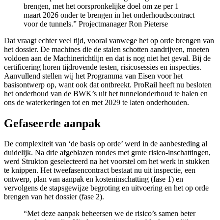
brengen, met het oorspronkelijke doel om ze per 1
maart 2026 onder te brengen in het onderhoudscontract
voor de tunnels.”
Projectmanager Ron Pieterse
Dat vraagt echter veel tijd, vooral vanwege het op orde brengen van
het dossier. De machines die de stalen schotten aandrijven, moeten
voldoen aan de Machinerichtlijn en dat is nog niet het geval. Bij de
certificering horen tijdrovende testen, risicosessies en inspecties.
Aanvullend stellen wij het Programma van Eisen voor het
basisontwerp op, want ook dat ontbreekt. ProRail heeft nu besloten
het onderhoud van de BWK’s uit het tunnelonderhoud te halen en
ons de waterkeringen tot en met 2029 te laten onderhouden.
Gefaseerde aanpak
De complexiteit van ‘de basis op orde’ werd in de aanbesteding al
duidelijk. Na drie afgeblazen rondes met grote risico-inschattingen,
werd Strukton geselecteerd na het voorstel om het werk in stukken
te knippen. Het tweefasencontract bestaat nu uit inspectie, een
ontwerp, plan van aanpak en kosteninschatting (fase 1) en
vervolgens de stapsgewijze begroting en uitvoering en het op orde
brengen van het dossier (fase 2).
“Met deze aanpak beheersen we de risico’s samen beter