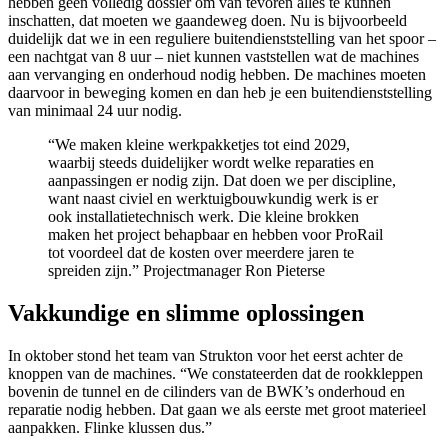
hebben geen volledig dossier om van tevoren alles te kunnen
inschatten, dat moeten we gaandeweg doen. Nu is bijvoorbeeld
duidelijk dat we in een reguliere buitendienststelling van het spoor –
een nachtgat van 8 uur – niet kunnen vaststellen wat de machines
aan vervanging en onderhoud nodig hebben. De machines moeten
daarvoor in beweging komen en dan heb je een buitendienststelling
van minimaal 24 uur nodig.
“We maken kleine werkpakketjes tot eind 2029,
waarbij steeds duidelijker wordt welke reparaties en
aanpassingen er nodig zijn. Dat doen we per discipline,
want naast civiel en werktuigbouwkundig werk is er
ook installatietechnisch werk. Die kleine brokken
maken het project behapbaar en hebben voor ProRail
tot voordeel dat de kosten over meerdere jaren te
spreiden zijn.”
Projectmanager Ron Pieterse
Vakkundige en slimme oplossingen
In oktober stond het team van Strukton voor het eerst achter de
knoppen van de machines. “We constateerden dat de rookkleppen
bovenin de tunnel en de cilinders van de BWK’s onderhoud en
reparatie nodig hebben. Dat gaan we als eerste met groot materieel
aanpakken. Flinke klussen dus.”