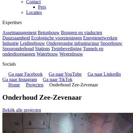
Contact
Pers
Locaties
Expertises
Assetmanagement
Betonbouw
Bruggen en viaducten
Duurzaamheid
Ecologische voorzieningen
Energienetwerken
Industrie
Leidingbouw
Ondergrondse infrastructuur
Spoorbouw
Spooronderhoud
Stations
Treinbeveiliging
Tunnels en
onderdoorgangen
Waterbouw
Wegenbouw
Socials
Ga naar Facebook
Ga naar YouTube
Ga naar LinkedIn
Ga naar Instagram
Ga naar TikTok
Home
Projecten
Onderhoud Zee-Zevenaar
Onderhoud Zee-Zevenaar
Bekijk alle projecten