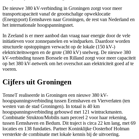
De nieuwe 380 kV-verbinding in Groningen zorgt voor meer
transportcapaciteit vanaf de grootschalige opweklocatie
(Energyport) Eemshaven naar Groningen, de rest van Nederland en
het internationale hoogspanningsnet.
In Zeeland is er meer aanbod dan vraag naar energie door de vele
initiatieven voor zonnepanelen en windparken. Daardoor worden
structurele opstoppingen verwacht op de lokale (150 kV-)
elektriciteitswegen en de grote (380 kV) snelweg. De nieuwe 380
kV-verbinding tussen Borssele en Rilland zorgt voor meer capaciteit
op het 380 kV-netwerk om het overschot aan elektriciteit goed af te
voeren.
Cijfers uit Groningen
TenneT realiseerde in Groningen een nieuwe 380 kV-
hoogspanningsverbinding tussen Eemshaven en Vierverlaten (ten
westen van de stad Groningen). In totaal is 40 km
hoogspanningsverbinding gebouwd met 121 wintrackmasten.
Combinatie Strukton/Mobilis nam perceel 2 voor haar rekening,
tussen Eemshaven en Bedum. Dit traject is circa 22 km lang, met 69
locaties en 138 fundaties. Partner Koninklijke Oosterhof Holman
versterkte de combinatie met lokale kennis bij de uitvoering.