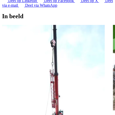
Deel op LinkedIn
Deel op Facebook
Deel op X
Deel
via e-mail
Deel via WhatsApp
In beeld