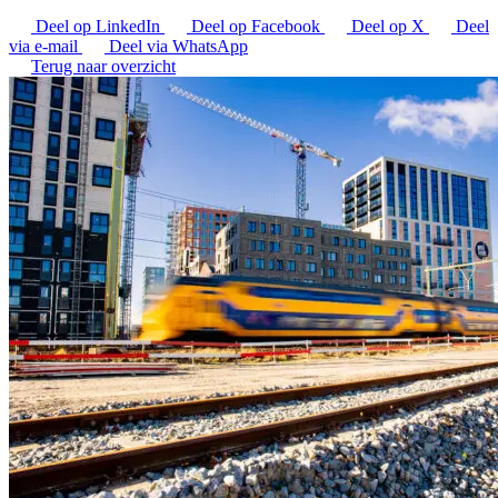
Deel op LinkedIn
Deel op Facebook
Deel op X
Deel
via e-mail
Deel via WhatsApp
Terug naar overzicht