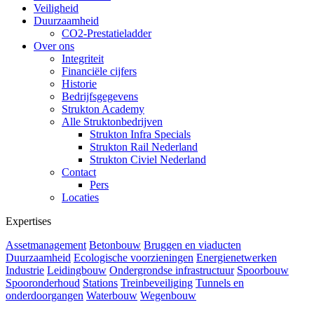
Veiligheid
Duurzaamheid
CO2-Prestatieladder
Over ons
Integriteit
Financiële cijfers
Historie
Bedrijfsgegevens
Strukton Academy
Alle Struktonbedrijven
Strukton Infra Specials
Strukton Rail Nederland
Strukton Civiel Nederland
Contact
Pers
Locaties
Expertises
Assetmanagement
Betonbouw
Bruggen en viaducten
Duurzaamheid
Ecologische voorzieningen
Energienetwerken
Industrie
Leidingbouw
Ondergrondse infrastructuur
Spoorbouw
Spooronderhoud
Stations
Treinbeveiliging
Tunnels en
onderdoorgangen
Waterbouw
Wegenbouw