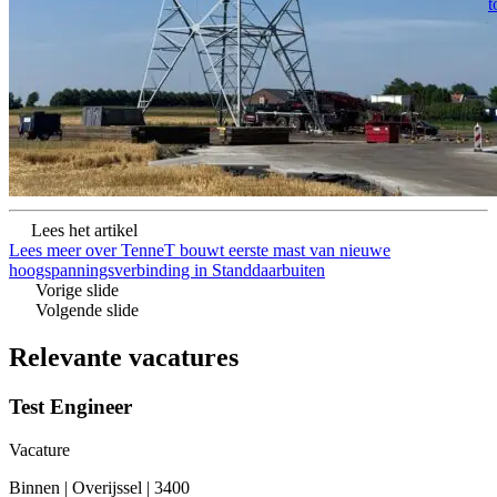
t
Lees het artikel
Lees meer over TenneT bouwt eerste mast van nieuwe
hoogspanningsverbinding in Standdaarbuiten
Vorige slide
Volgende slide
Relevante vacatures
Test Engineer
Vacature
Binnen
|
Overijssel
|
3400