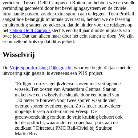
verbeterd. Tussen Delft Campus en Rotterdam hebben we een snelle
verbinding gecreëerd door het beveiligingssysteem en de civiele
infra aan te passen, zonder extra sporen aan te leggen. Toen ProRail
aangaf hoe belangrijk minimale overlast is, hebben we de fasering
en uitvoering samen zo gekozen, dat de hinder voor de reizigers op
het
station Delft Campus
slechts een half jaar duurde in plaats van
twee jaar. Dat kan alleen maar door het echt samen te doen. We zijn
er ontzettend trots op dat dit is gelukt.”
Wisselvrij
De
Vrije Spoorkruising Dijksgracht
, waar we begin dit jaar met de
uitvoering zijn gestart, is eveneens een PHS-project.
“Er liggen nu zes gelijkvloerse sporen met vertragende
wissels. Ten oosten van Amsterdam Centraal Station
maken we een wisselvrije situatie door een tunnel van
130 meter te bouwen voor twee sporen waar de vier
overige sporen overheen gaan. Zo is meer treinverkeer
mogelijk tussen Amsterdam en Weesp. De
groenvoorziening rondom de vrije kruising behoort ook
tot de opdracht, waaronder een openbaar park aan de
zuidkant.”
Directeur PMC Rail-Civiel bij Strukton
Martin Bos