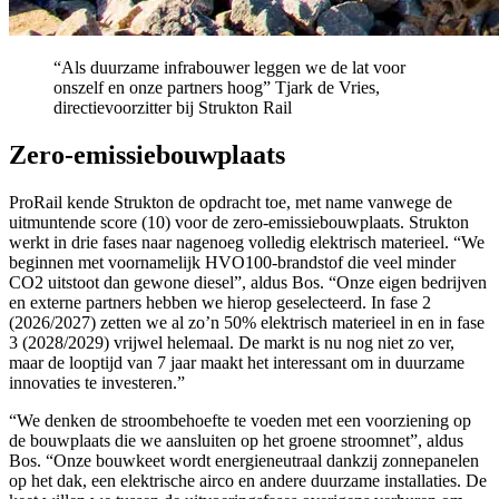
“Als duurzame infrabouwer leggen we de lat voor
onszelf en onze partners hoog”
Tjark de Vries,
directievoorzitter bij Strukton Rail
Zero-emissiebouwplaats
ProRail kende Strukton de opdracht toe, met name vanwege de
uitmuntende score (10) voor de zero-emissiebouwplaats. Strukton
werkt in drie fases naar nagenoeg volledig elektrisch materieel. “We
beginnen met voornamelijk HVO100-brandstof die veel minder
CO2 uitstoot dan gewone diesel”, aldus Bos. “Onze eigen bedrijven
en externe partners hebben we hierop geselecteerd. In fase 2
(2026/2027) zetten we al zo’n 50% elektrisch materieel in en in fase
3 (2028/2029) vrijwel helemaal. De markt is nu nog niet zo ver,
maar de looptijd van 7 jaar maakt het interessant om in duurzame
innovaties te investeren.”
“We denken de stroombehoefte te voeden met een voorziening op
de bouwplaats die we aansluiten op het groene stroomnet”, aldus
Bos. “Onze bouwkeet wordt energieneutraal dankzij zonnepanelen
op het dak, een elektrische airco en andere duurzame installaties. De