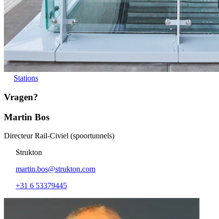
Stations
Vragen?
Martin Bos
Directeur Rail-Civiel (spoortunnels)
Strukton
martin.bos@strukton.com
+31 6 53379445