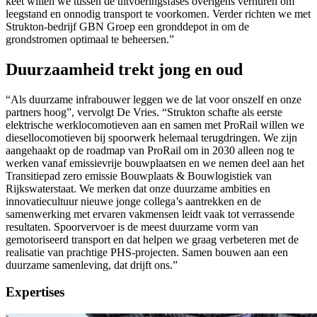
keet willen we tussen de uitvoeringsfases overigens verhuren om
leegstand en onnodig transport te voorkomen. Verder richten we met
Strukton-bedrijf GBN Groep een gronddepot in om de
grondstromen optimaal te beheersen.”
Duurzaamheid trekt jong en oud
“Als duurzame infrabouwer leggen we de lat voor onszelf en onze
partners hoog”, vervolgt De Vries. “Strukton schafte als eerste
elektrische werklocomotieven aan en samen met ProRail willen we
diesellocomotieven bij spoorwerk helemaal terugdringen. We zijn
aangehaakt op de roadmap van ProRail om in 2030 alleen nog te
werken vanaf emissievrije bouwplaatsen en we nemen deel aan het
Transitiepad zero emissie Bouwplaats & Bouwlogistiek van
Rijkswaterstaat. We merken dat onze duurzame ambities en
innovatiecultuur nieuwe jonge collega’s aantrekken en de
samenwerking met ervaren vakmensen leidt vaak tot verrassende
resultaten. Spoorvervoer is de meest duurzame vorm van
gemotoriseerd transport en dat helpen we graag verbeteren met de
realisatie van prachtige PHS-projecten. Samen bouwen aan een
duurzame samenleving, dat drijft ons.”
Expertises