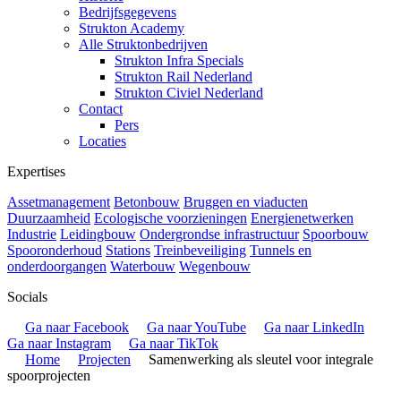
Bedrijfsgegevens
Strukton Academy
Alle Struktonbedrijven
Strukton Infra Specials
Strukton Rail Nederland
Strukton Civiel Nederland
Contact
Pers
Locaties
Expertises
Assetmanagement
Betonbouw
Bruggen en viaducten
Duurzaamheid
Ecologische voorzieningen
Energienetwerken
Industrie
Leidingbouw
Ondergrondse infrastructuur
Spoorbouw
Spooronderhoud
Stations
Treinbeveiliging
Tunnels en
onderdoorgangen
Waterbouw
Wegenbouw
Socials
Ga naar Facebook
Ga naar YouTube
Ga naar LinkedIn
Ga naar Instagram
Ga naar TikTok
Home
Projecten
Samenwerking als sleutel voor integrale
spoorprojecten