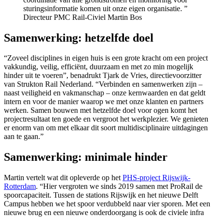
sturingsinformatie komen uit onze eigen organisatie. ”
Directeur PMC Rail-Civiel Martin Bos
Samenwerking: hetzelfde doel
“Zoveel disciplines in eigen huis is een grote kracht om een project
vakkundig, veilig, efficiënt, duurzaam en met zo min mogelijk
hinder uit te voeren”, benadrukt Tjark de Vries, directievoorzitter
van Strukton Rail Nederland. “Verbinden en samenwerken zijn –
naast veiligheid en vakmanschap – onze kernwaarden en dat geldt
intern en voor de manier waarop we met onze klanten en partners
werken. Samen bouwen met hetzelfde doel voor ogen komt het
projectresultaat ten goede en vergroot het werkplezier. We genieten
er enorm van om met elkaar dit soort multidisciplinaire uitdagingen
aan te gaan.”
Samenwerking: minimale hinder
Martin vertelt wat dit opleverde op het
PHS-project Rijswijk-
Rotterdam
. “Hier vergroten we sinds 2019 samen met ProRail de
spoorcapaciteit. Tussen de stations Rijswijk en het nieuwe Delft
Campus hebben we het spoor verdubbeld naar vier sporen. Met een
nieuwe brug en een nieuwe onderdoorgang is ook de civiele infra