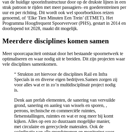
van de huidige spoorinfrastructuur door op de drukste lijnen in een
strak patroon te rijden met meer passagiers- en goederentreinen per
uur en per richting. Dit wordt ook wel spoorboekloos reizen
genoemd, of ‘Elke Tien Minuten Een Trein’ (ETMET). Het
Programma Hoogfrequent Spoorvervoer (PHS), gestart in 2014 en
doorlopend tot 2028, maakt dit mogelijk.
Meerdere disciplines komen samen
Meer spoorcapaciteit ontstaat door het bestaande spoornetwerk te
optimaliseren en waar nodig uit te breiden. Dit zijn projecten waar
vele disciplines samenkomen.
“ Strukton zet hiervoor de disciplines Rail en Infra
Specials in en diverse eigen bedrijven.Samen zorgen zij
voor alles wat er in zo’n multidisciplinair project nodig
is.
Denk aan prefab elementen, de sanering van vervuilde
grond, sanering en aanleg van wissels en sporen, ,
perrons, technische en commerciële ruimtes,
fietsenstallingen, ruimtes en wat er nog meer bij komt
kijken. Alles op een zo duurzaam mogelijke manier,
met circulaire en gerecyclede materalen. Ook de
coördinatie van alle grondstromen en monitoring voor