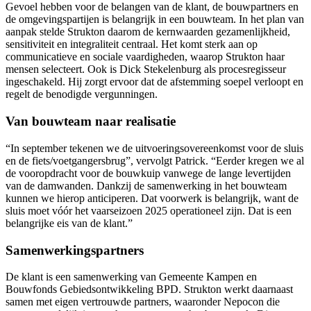
Gevoel hebben voor de belangen van de klant, de bouwpartners en
de omgevingspartijen is belangrijk in een bouwteam. In het plan van
aanpak stelde Strukton daarom de kernwaarden gezamenlijkheid,
sensitiviteit en integraliteit centraal. Het komt sterk aan op
communicatieve en sociale vaardigheden, waarop Strukton haar
mensen selecteert. Ook is Dick Stekelenburg als procesregisseur
ingeschakeld. Hij zorgt ervoor dat de afstemming soepel verloopt en
regelt de benodigde vergunningen.
Van bouwteam naar realisatie
“In september tekenen we de uitvoeringsovereenkomst voor de sluis
en de fiets/voetgangersbrug”, vervolgt Patrick. “Eerder kregen we al
de vooropdracht voor de bouwkuip vanwege de lange levertijden
van de damwanden. Dankzij de samenwerking in het bouwteam
kunnen we hierop anticiperen. Dat voorwerk is belangrijk, want de
sluis moet vóór het vaarseizoen 2025 operationeel zijn. Dat is een
belangrijke eis van de klant.”
Samenwerkingspartners
De klant is een samenwerking van Gemeente Kampen en
Bouwfonds Gebiedsontwikkeling BPD. Strukton werkt daarnaast
samen met eigen vertrouwde partners, waaronder Nepocon die