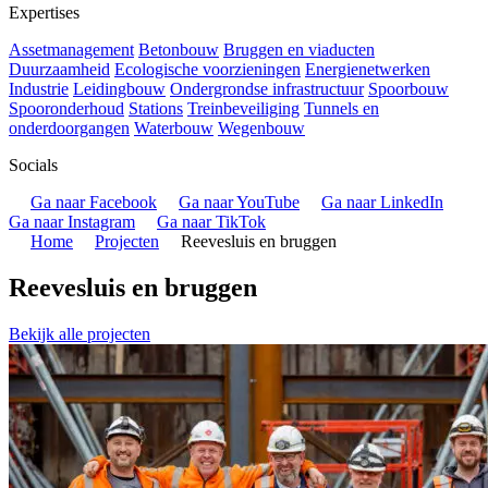
Expertises
Assetmanagement
Betonbouw
Bruggen en viaducten
Duurzaamheid
Ecologische voorzieningen
Energienetwerken
Industrie
Leidingbouw
Ondergrondse infrastructuur
Spoorbouw
Spooronderhoud
Stations
Treinbeveiliging
Tunnels en
onderdoorgangen
Waterbouw
Wegenbouw
Socials
Ga naar Facebook
Ga naar YouTube
Ga naar LinkedIn
Ga naar Instagram
Ga naar TikTok
Home
Projecten
Reevesluis en bruggen
Reevesluis en bruggen
Bekijk alle projecten