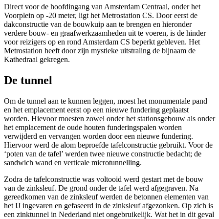
Direct voor de hoofdingang van Amsterdam Centraal, onder het
Voorplein op -20 meter, ligt het Metrostation CS. Door eerst de
dakconstructie van de bouwkuip aan te brengen en hieronder
verdere bouw- en graafwerkzaamheden uit te voeren, is de hinder
voor reizigers op en rond Amsterdam CS beperkt gebleven. Het
Metrostation heeft door zijn mystieke uitstraling de bijnaam de
Kathedraal gekregen.
De tunnel
Om de tunnel aan te kunnen leggen, moest het monumentale pand
en het emplacement eerst op een nieuwe fundering geplaatst
worden. Hievoor moesten zowel onder het stationsgebouw als onder
het emplacement de oude houten funderingspalen worden
verwijderd en vervangen worden door een nieuwe fundering.
Hiervoor werd de alom beproefde tafelconstructie gebruikt. Voor de
‘poten van de tafel’ werden twee nieuwe constructie bedacht; de
sandwich wand en verticale microtunnelling.
Zodra de tafelconstructie was voltooid werd gestart met de bouw
van de zinksleuf. De grond onder de tafel werd afgegraven. Na
gereedkomen van de zinksleuf werden de betonnen elementen van
het IJ ingevaren en gefaseerd in de zinksleuf afgezonken. Op zich is
een zinktunnel in Nederland niet ongebruikelijk. Wat het in dit geval