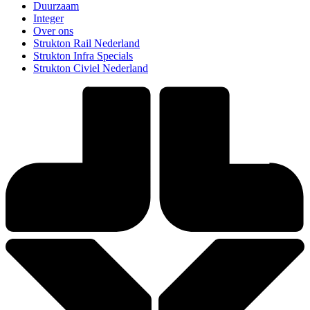
Duurzaam
Integer
Over ons
Strukton Rail Nederland
Strukton Infra Specials
Strukton Civiel Nederland