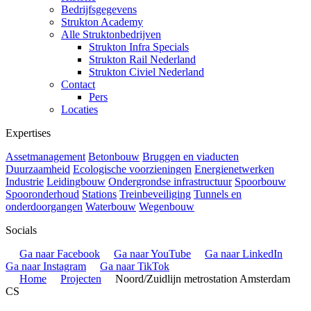
Bedrijfsgegevens
Strukton Academy
Alle Struktonbedrijven
Strukton Infra Specials
Strukton Rail Nederland
Strukton Civiel Nederland
Contact
Pers
Locaties
Expertises
Assetmanagement
Betonbouw
Bruggen en viaducten
Duurzaamheid
Ecologische voorzieningen
Energienetwerken
Industrie
Leidingbouw
Ondergrondse infrastructuur
Spoorbouw
Spooronderhoud
Stations
Treinbeveiliging
Tunnels en
onderdoorgangen
Waterbouw
Wegenbouw
Socials
Ga naar Facebook
Ga naar YouTube
Ga naar LinkedIn
Ga naar Instagram
Ga naar TikTok
Home
Projecten
Noord/Zuidlijn metrostation Amsterdam
CS