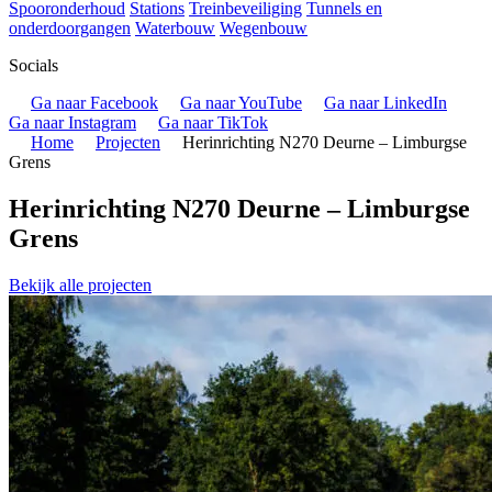
Spooronderhoud
Stations
Treinbeveiliging
Tunnels en
onderdoorgangen
Waterbouw
Wegenbouw
Socials
Ga naar Facebook
Ga naar YouTube
Ga naar LinkedIn
Ga naar Instagram
Ga naar TikTok
Home
Projecten
Herinrichting N270 Deurne – Limburgse
Grens
Herinrichting N270 Deurne – Limburgse
Grens
Bekijk alle projecten