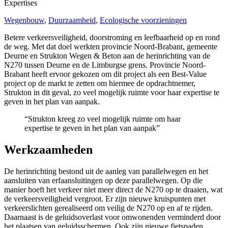
Expertises
Wegenbouw
,
Duurzaamheid
,
Ecologische voorzieningen
Betere verkeersveiligheid, doorstroming en leefbaarheid op en rond
de weg. Met dat doel werkten provincie Noord-Brabant, gemeente
Deurne en Strukton Wegen & Beton aan de herinrichting van de
N270 tussen Deurne en de Limburgse grens. Provincie Noord-
Brabant heeft ervoor gekozen om dit project als een Best-Value
project op de markt te zetten om hiermee de opdrachtnemer,
Strukton in dit geval, zo veel mogelijk ruimte voor haar expertise te
geven in het plan van aanpak.
“Strukton kreeg zo veel mogelijk ruimte om haar
expertise te geven in het plan van aanpak”
Werkzaamheden
De herinrichting bestond uit de aanleg van parallelwegen en het
aansluiten van erfaansluitingen op deze parallelwegen. Op die
manier hoeft het verkeer niet meer direct de N270 op te draaien, wat
de verkeersveiligheid vergroot. Er zijn nieuwe kruispunten met
verkeerslichten gerealiseerd om veilig de N270 op en af te rijden.
Daarnaast is de geluidsoverlast voor omwonenden verminderd door
het plaatsen van geluidsschermen. Ook zijn nieuwe fietspaden