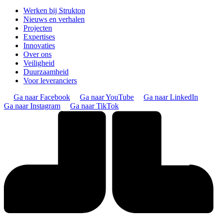
Werken bij Strukton
Nieuws en verhalen
Projecten
Expertises
Innovaties
Over ons
Veiligheid
Duurzaamheid
Voor leveranciers
Ga naar Facebook
Ga naar YouTube
Ga naar LinkedIn
Ga naar Instagram
Ga naar TikTok