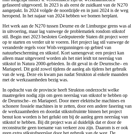
gefaseerd uitgevoerd. In 2023 is als eerst de zuidkant van de N270
aangepakt. In 2024 volgde de noordzijde en in juni 2024 is de weg
heropend. In het najaar van 2024 hebben we bomen herplant.
Het werk aan de N270 tussen Deurne en de Limburgse grens was al
in uitvoering, maar lag vanwege de problematiek rondom stikstof
stil. Begin mei 2023 besloten Gedeputeerde Staten dit project weer
op te starten en verder uit te voeren. Het project lag stil vanwege de
veranderde regels voor Wnb-vergunningen op gebied van
natuurbescherming en stikstof. Kort samengevat: een project kan
alleen maar uitgevoerd worden als het niet leidt tot neerslag van
stikstof in Natura 2000-gebieden. In dit geval in de Deurnsche– en
Mariapeel. Dit gold zowel tijdens de aanleg als tijdens het gebruik
van de weg. Deze eis kwam pas nadat Strukton al enkele maanden
met de werkzaamheden bezig was.
In opdracht van de provincie heeft Strukton onderzocht welke
maatregelen nodig zijn om geen neerslag van stikstof te hebben op
de Deurnsche– en Mariapeel. Door meer elektrische machines en
schonere fossiele machines in te zetten, door een andere fasering van
de werkzaamheden en doordat stikstofruimte binnen het project
benut kon worden is het gelukt om bij de aanleg geen neerslag van
stikstof te hebben. Bij dit project was al duidelijk dat er door de
reconstructie geen toename van verkeer zou zijn. Daarom is er ook
geen extra stikstofneerslag door het gebruik van de weg. De