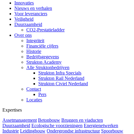
Innovaties
Nieuws en verhalen
Voor leveranciers
Veiligheid
Duurzaamheid
CO2-Prestatieladder
Over ons
Integriteit
Financiële cijfers
Historie
Bedrijfsgegevens
Strukton Academy
Alle Struktonbedrijven
Strukton Infra Specials
Strukton Rail Nederland
Strukton Civiel Nederland
Contact
Pers
Locaties
Expertises
Assetmanagement
Betonbouw
Bruggen en viaducten
Duurzaamheid
Ecologische voorzieningen
Energienetwerken
Industrie
Leidingbouw
Ondergrondse infrastructuur
Spoorbouw